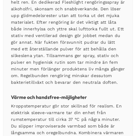
helt ren. En dedikerad Fleshlight rengöringsspray är
alkoholfri, skonsam och snabbverkande. Den löser
upp glidmedelsrester utan att torka ut det mjuka
materialet. Efter rengöring är det viktigt att låta
både innerhylsa och yttre skal lufttorka fullt ut. Ett
stativ med ventilerad design gör jobbet medan du
gör annat. När fukten försvunnit pudrar du lätt
med ett återställande pulver för att behålla den
silkeslena ytan. Tillsammans ger spray, stativ och
pulver en hygienisk rutin som tar mindre än fem
minuter men förlänger produktens liv många gånger
om. Regelbunden rengöring minskar dessutom
bakterietillväxt och bevarar den neutrala doften.
Värme och handsfree-möjligheter
Kroppstemperatur gör stor skillnad för realism. En
elektrisk sleeve-varmare tar din enhet från
rumstemperatur till cirka 37 °C på några minuter.
Du slipper improviserade varmbad som både är
långsamma och oregelbundna. Kombinera värmaren