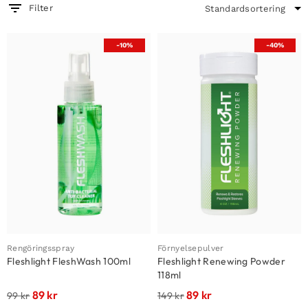
Filter
-10%
-40%
Rengöringsspray
Förnyelsepulver
Fleshlight FleshWash 100ml
Fleshlight Renewing Powder
118ml
89
kr
89
kr
99
kr
149
kr