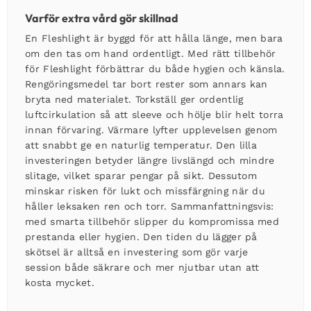
Varför extra vård gör skillnad
En Fleshlight är byggd för att hålla länge, men bara
om den tas om hand ordentligt. Med rätt tillbehör
för Fleshlight förbättrar du både hygien och känsla.
Rengöringsmedel tar bort rester som annars kan
bryta ned materialet. Torkställ ger ordentlig
luftcirkulation så att sleeve och hölje blir helt torra
innan förvaring. Värmare lyfter upplevelsen genom
att snabbt ge en naturlig temperatur. Den lilla
investeringen betyder längre livslängd och mindre
slitage, vilket sparar pengar på sikt. Dessutom
minskar risken för lukt och missfärgning när du
håller leksaken ren och torr. Sammanfattningsvis:
med smarta tillbehör slipper du kompromissa med
prestanda eller hygien. Den tiden du lägger på
skötsel är alltså en investering som gör varje
session både säkrare och mer njutbar utan att
kosta mycket.