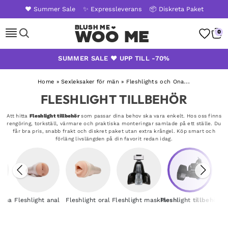
❤️ Summer Sale
✨ Expressleverans
📦 Diskreta Paket
Woo Me
0
Skip
SUMMER SALE ❤️ UPP TILL -70%
to
content
Home
»
Sexleksaker för män
»
Fleshlights och Onaniprodukter
»
F
FLESHLIGHT TILLBEHÖR
Att hitta
Fleshlight tillbehör
som passar dina behov ska vara enkelt. Hos oss finns
rengöring, torkställ, värmare och praktiska monteringar samlade på ett ställe. Du
får bra pris, snabb frakt och diskret paket utan extra krångel. Köp smart och
förläng livslängden på din favorit redan idag.
gina
Fleshlight anal
Fleshlight oral
Fleshlight maskin
Fleshlight tillbehör