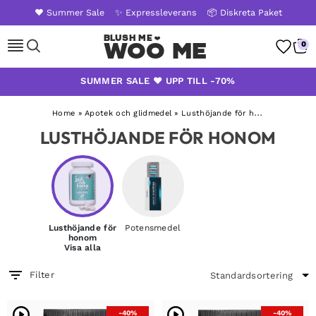
❤️ Summer Sale
✨ Expressleverans
📦 Diskreta Paket
Woo Me
0
Skip
SUMMER SALE ❤️ UPP TILL -70%
to
content
Home
»
Apotek och glidmedel
»
Lusthöjande för honom
LUSTHÖJANDE FÖR HONOM
Lusthöjande för
Potensmedel
honom
Visa alla
Filter
-40%
-40%