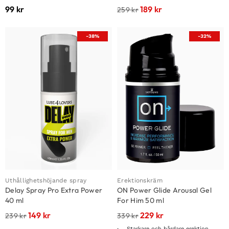
99
kr
189
kr
259
kr
-38%
-32%
Uthållighetshöjande spray
Erektionskräm
Delay Spray Pro Extra Power
ON Power Glide Arousal Gel
40 ml
For Him 50 ml
149
kr
229
kr
239
kr
339
kr
Starkare och hårdare erektion