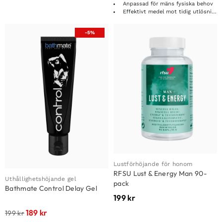
Anpassad för mäns fysiska behov
Effektivt medel mot tidig utlösning
-5%
Lustförhöjande för honom
RFSU Lust & Energy Man 90-
Uthållighetshöjande gel
pack
Bathmate Control Delay Gel
199
kr
189
kr
199
kr