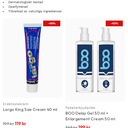
Dermatologiskt testad
Oparfymerad
Tillverkad av naturliga ingredienser
-40%
-43%
Erektionskräm
Paketerbjudande
Largo King Size Cream 40 ml
BOO Delay Gel 50 ml +
Enlargement Cream 50 ml
119
kr
199
kr
199
kr
348
kr