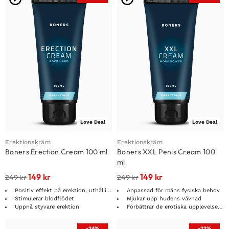
Love Deal
Love Deal
Erektionskräm
Erektionskräm
Boners Erection Cream 100 ml
Boners XXL Penis Cream 100
ml
149
kr
149
kr
249
kr
249
kr
Positiv effekt på erektion, uthållighet och prestation
Anpassad för mäns fysiska behov
Stimulerar blodflödet
Mjukar upp hudens vävnad
Uppnå styvare erektion
Förbättrar de erotiska upplevelserna
-24%
-22%