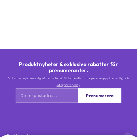
Produktnyheter & exklusiva rabatter för
prenumeranter.
Du kan avregistrera dig när som helst. Vi behandlar dina personuppgifter enligt vår
integritetspolicy
.
Prenumerera
Om Woo Me