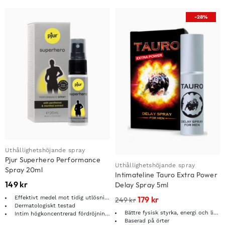
-28%
Uthållighetshöjande spray
Pjur Superhero Performance
Uthållighetshöjande spray
Spray 20ml
Intimateline Tauro Extra Power
149
kr
Delay Spray 5ml
Effektivt medel mot tidig utlösning
179
kr
249
kr
Dermatologiskt testad
Bättre fysisk styrka, energi och libido
Intim högkoncentrerad fördröjnings spray
Baserad på örter