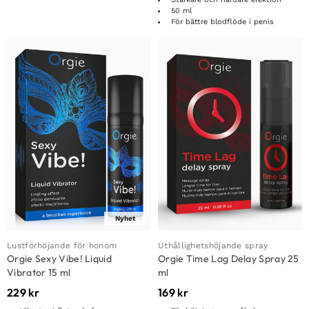
50 ml
För bättre blodflöde i penis
Nyhet
Lustförhöjande för honom
Uthållighetshöjande spray
Orgie Sexy Vibe! Liquid
Orgie Time Lag Delay Spray 25
Vibrator 15 ml
ml
229
kr
169
kr