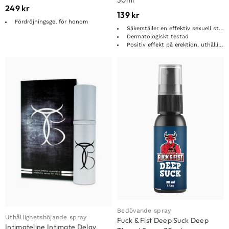
30ml
249
kr
139
kr
Fördröjningsgel för honom
Säkerställer en effektiv sexuell stimulans
Dermatologiskt testad
Positiv effekt på erektion, uthållighet och prestation
Bedövande spray
Uthållighetshöjande spray
Fuck & Fist Deep Suck Deep
Intimateline Intimate Delay