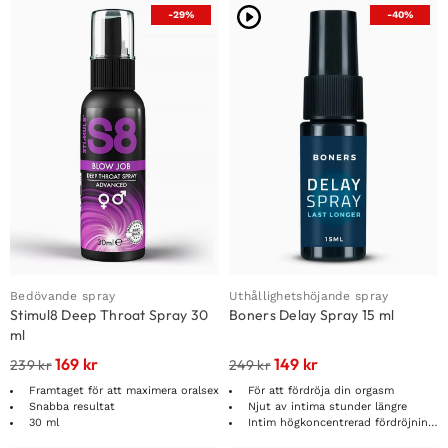
-29%
-40%
Bedövande spray
Uthållighetshöjande spray
Stimul8 Deep Throat Spray 30
Boners Delay Spray 15 ml
ml
169
kr
149
kr
239
kr
249
kr
Framtaget för att maximera oralsex
För att fördröja din orgasm
Snabba resultat
Njut av intima stunder längre
30 ml
Intim högkoncentrerad fördröjnings spray