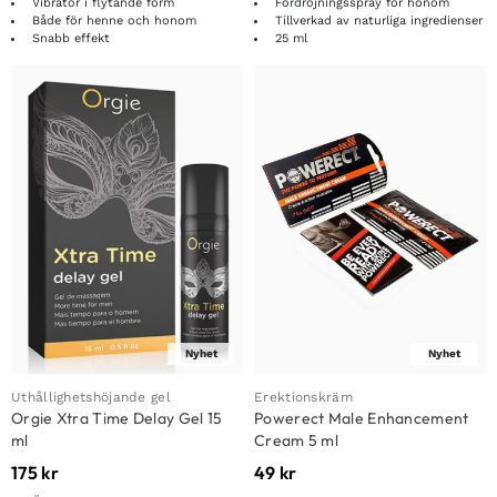
Vibrator i flytande form
Fördröjningsspray för honom
Både för henne och honom
Tillverkad av naturliga ingredienser
Snabb effekt
25 ml
Nyhet
Nyhet
Uthållighetshöjande gel
Erektionskräm
Orgie Xtra Time Delay Gel 15
Powerect Male Enhancement
ml
Cream 5 ml
175
kr
49
kr