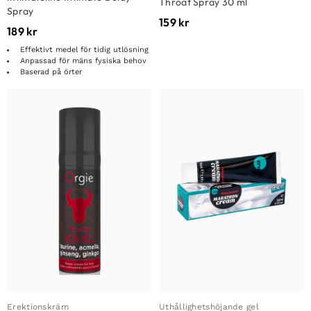
Throat Spray 30 ml
Spray
159
kr
189
kr
Effektivt medel för tidig utlösning
Anpassad för mäns fysiska behov
Baserad på örter
Erektionskräm
Uthållighetshöjande gel