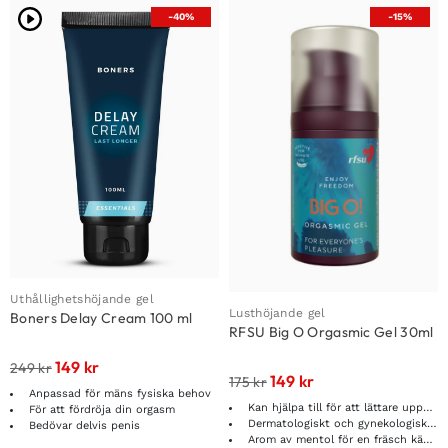
-40%
-15%
Uthållighetshöjande gel
Lusthöjande gel
Boners Delay Cream 100 ml
RFSU Big O Orgasmic Gel 30ml
149
kr
249
kr
149
kr
175
kr
Anpassad för mäns fysiska behov
Kan hjälpa till för att lättare uppnå orgasm
För att fördröja din orgasm
Dermatologiskt och gynekologiskt testad
Bedövar delvis penis
Arom av mentol för en fräsch känsla