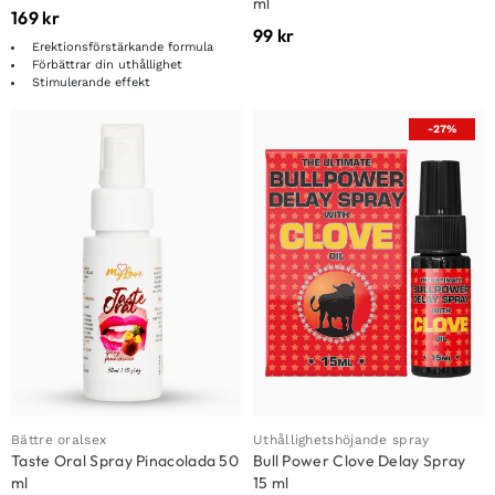
ml
169
kr
99
kr
Erektionsförstärkande formula
Förbättrar din uthållighet
Stimulerande effekt
-27%
Bättre oralsex
Uthållighetshöjande spray
Taste Oral Spray Pinacolada 50
Bull Power Clove Delay Spray
ml
15 ml