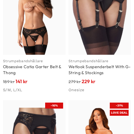
Strumpebandshållare
Strumpebandshållare
Obsessive Catia Garter Belt &
Wetlook Suspenderbelt With G-
Thong
String & Stockings
141
kr
229
kr
189
kr
279
kr
S/M, L/XL
Onesize
-16%
-31%
LOVE DEAL