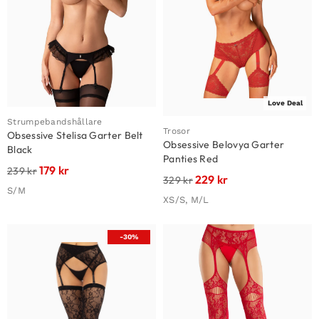
Love Deal
Strumpebandshållare
Trosor
Obsessive Stelisa Garter Belt
Obsessive Belovya Garter
Black
Panties Red
179
kr
239
kr
229
kr
329
kr
S/M
XS/S, M/L
-30%