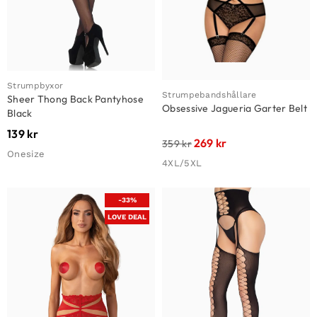
Strumpbyxor
Strumpebandshållare
Sheer Thong Back Pantyhose
Obsessive Jagueria Garter Belt
Black
139
kr
269
kr
359
kr
Onesize
4XL/5XL
-33%
LOVE DEAL