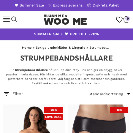
❤️ Summer Sale
✨ Expressleverans
📦 Diskreta Paket
Woo Me
0
Skip
SUMMER SALE ❤️ UPP TILL -70%
to
content
Home
»
Sexiga underkläder & Lingerie
»
Strumpebandshållare
STRUMPEBANDSHÅLLARE
En
Strumpebandshållare
håller upp dina stay-ups och ger en snygg, säker
passform hela dagen. Här hittar du olika modeller i spets, satin och mesh med
justerbara band för perfekt sitt. Välj färg och stil som matchar din garderob.
Beställ enkelt online och få snabb frakt hem.
Filter
-25%
-18%
LOVE DEAL