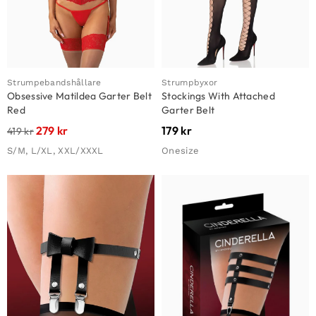
Strumpebandshållare
Strumpbyxor
Obsessive Matildea Garter Belt
Stockings With Attached
Red
Garter Belt
279
kr
179
kr
419
kr
S/M, L/XL, XXL/XXXL
Onesize