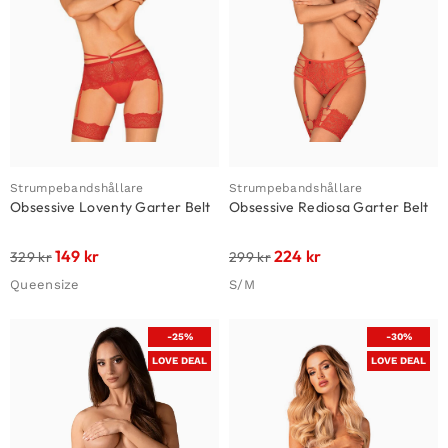
Strumpebandshållare
Strumpebandshållare
Obsessive Loventy Garter Belt
Obsessive Rediosa Garter Belt
149
kr
224
kr
329
kr
299
kr
Queensize
S/M
-25%
-30%
LOVE DEAL
LOVE DEAL