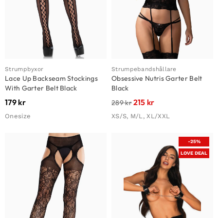
Strumpbyxor
Strumpebandshållare
Lace Up Backseam Stockings
Obsessive Nutris Garter Belt
With Garter Belt Black
Black
179
kr
215
kr
289
kr
Onesize
XS/S, M/L, XL/XXL
-25%
LOVE DEAL