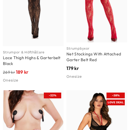
Strumpbyxor
Strumpor & Höfthållare
Net Stockings With Attached
Lace Thigh Highs & Garterbelt
Garter Belt Red
Black
179
kr
189
kr
269
kr
Onesize
Onesize
-22%
-38%
LOVE DEAL