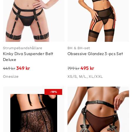
Strumpebandshållare
BH & BH-set
Kinky Diva Suspender Belt
Obsessive Glandez 3-pcs Set
Deluxe
349
kr
495
kr
449
kr
799
kr
Onesize
XS/S, M/L, XL/XXL
-19%