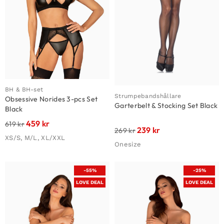
BH & BH-set
Strumpebandshållare
Obsessive Norides 3-pcs Set
Garterbelt & Stocking Set Black
Black
459
kr
619
kr
239
kr
269
kr
XS/S, M/L, XL/XXL
Onesize
-55%
-25%
LOVE DEAL
LOVE DEAL