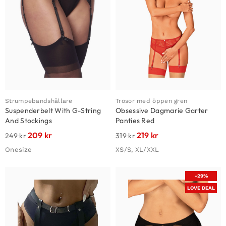
Strumpebandshållare
Trosor med öppen gren
Suspenderbelt With G-String
Obsessive Dagmarie Garter
And Stockings
Panties Red
209
kr
219
kr
249
kr
319
kr
Onesize
XS/S, XL/XXL
-29%
LOVE DEAL