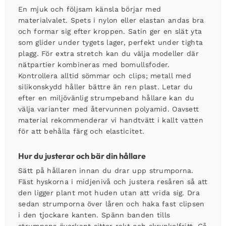
En mjuk och följsam känsla börjar med
materialvalet. Spets i nylon eller elastan andas bra
och formar sig efter kroppen. Satin ger en slät yta
som glider under tygets lager, perfekt under tighta
plagg. För extra stretch kan du välja modeller där
nätpartier kombineras med bomullsfoder.
Kontrollera alltid sömmar och clips; metall med
silikonskydd håller bättre än ren plast. Letar du
efter en miljövänlig
strumpeband hållare
kan du
välja varianter med återvunnen polyamid. Oavsett
material rekommenderar vi handtvätt i kallt vatten
för att behålla färg och elasticitet.
Hur du justerar och bär din hållare
Sätt på hållaren innan du drar upp strumporna.
Fäst hyskorna i midjenivå och justera resåren så att
den ligger plant mot huden utan att vrida sig. Dra
sedan strumporna över låren och haka fast clipsen
i den tjockare kanten. Spänn banden tills
strumpans överkant sitter rakt och skrynkelfritt. Gå