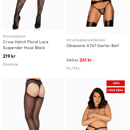
Strumpbyxor
Strumpebandshållare
Cross Hatch Floral Lace
Obsessive A767 Garter Belt
Suspender Hose Black
219
kr
261
kr
349
kr
Onesize
XL/XXL
-25%
LOVE DEAL