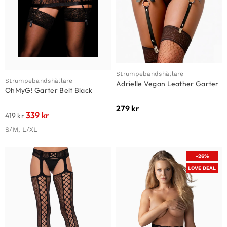
Strumpebandshållare
Strumpebandshållare
Adrielle Vegan Leather Garter
OhMyG! Garter Belt Black
279
kr
339
kr
419
kr
S/M, L/XL
-26%
LOVE DEAL