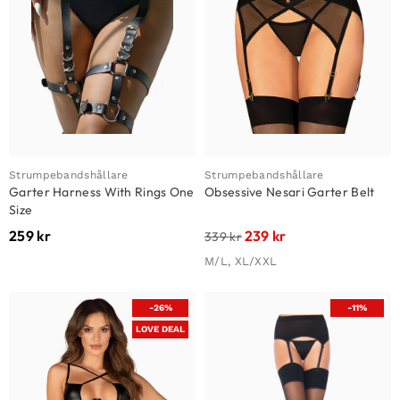
Strumpebandshållare
Strumpebandshållare
Garter Harness With Rings One
Obsessive Nesari Garter Belt
Size
259
kr
239
kr
339
kr
M/L, XL/XXL
-26%
-11%
LOVE DEAL