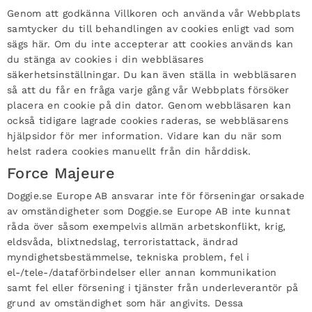
Genom att godkänna Villkoren och använda vår Webbplats
samtycker du till behandlingen av cookies enligt vad som
sägs här. Om du inte accepterar att cookies används kan
du stänga av cookies i din webbläsares
säkerhetsinställningar. Du kan även ställa in webbläsaren
så att du får en fråga varje gång vår Webbplats försöker
placera en cookie på din dator. Genom webbläsaren kan
också tidigare lagrade cookies raderas, se webbläsarens
hjälpsidor för mer information. Vidare kan du när som
helst radera cookies manuellt från din hårddisk.
Force Majeure
Doggie.se Europe AB ansvarar inte för förseningar orsakade
av omständigheter som Doggie.se Europe AB inte kunnat
råda över såsom exempelvis allmän arbetskonflikt, krig,
eldsvåda, blixtnedslag, terroristattack, ändrad
myndighetsbestämmelse, tekniska problem, fel i
el-/tele-/dataförbindelser eller annan kommunikation
samt fel eller försening i tjänster från underleverantör på
grund av omständighet som här angivits. Dessa