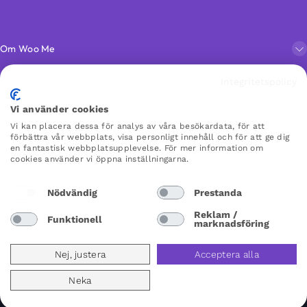
Om Woo Me
Integritetspolicy
Kundservice
Vi använder cookies
Vi kan placera dessa för analys av våra besökardata, för att
Favoriter
förbättra vår webbplats, visa personligt innehåll och för att ge dig
en fantastisk webbplatsupplevelse. För mer information om
cookies använder vi öppna inställningarna.
WOO ME
Nödvändig
Prestanda
×
×
Reklam /
Funktionell
marknadsföring
Sweden
Nej, justera
Acceptera alla
Neka