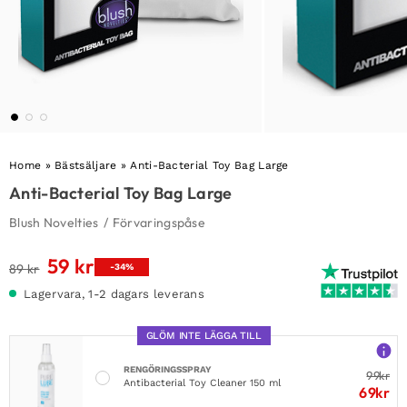
Home
»
Bästsäljare
»
Anti-Bacterial Toy Bag Large
Anti-Bacterial Toy Bag Large
Blush Novelties
/
Förvaringspåse
59
kr
Det
Det
89
kr
-34%
ursprungliga
nuvarande
Lagervara, 1-2 dagars leverans
priset
priset
var:
är:
GLÖM INTE LÄGGA TILL
89 kr.
59 kr.
RENGÖRINGSSPRAY
99
kr
Antibacterial Toy Cleaner 150 ml
69
kr