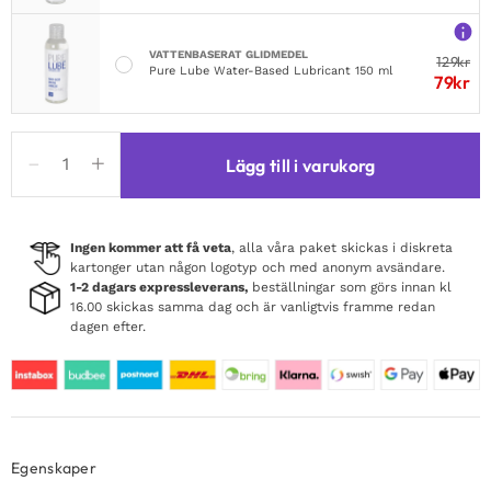
VATTENBASERAT GLIDMEDEL
129
kr
Pure Lube Water-Based Lubricant 150 ml
79
kr
Anti-
Lägg till i varukorg
Bacterial
Toy
Bag
Large
Ingen kommer att få veta
, alla våra paket skickas i diskreta
kartonger utan någon logotyp och med anonym avsändare.
mängd
1-2 dagars expressleverans,
beställningar som görs innan kl
16.00 skickas samma dag och är vanligtvis framme redan
dagen efter.
Egenskaper