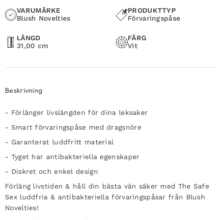
VARUMÄRKE
PRODUKTTYP
Blush Novelties
Förvaringspåse
LÄNGD
FÄRG
31,00 cm
Vit
Beskrivning
- Förlänger livslängden för dina leksaker
- Smart förvaringspåse med dragsnöre
- Garanterat luddfritt material
- Tyget har antibakteriella egenskaper
- Diskret och enkel design
Förläng livstiden & håll din bästa vän säker med The Safe
Sex luddfria & antibakteriella förvaringspåsar från Blush
Novelties!