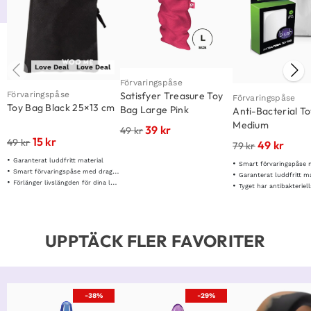
Love Deal
Love Deal
Förvaringspåse
Förvaringspåse
Satisfyer Treasure Toy
Förvaringspåse
Toy Bag Black 25×13 cm
Bag Large Pink
Anti-Bacterial T
Medium
39
kr
49
kr
15
kr
49
kr
49
kr
79
kr
Garanterat luddfritt material
Smart förvaringspåse med
Smart förvaringspåse med dragsnöre
Garanterat luddfritt ma
Förlänger livslängden för dina leksaker
Tyget har antibakteriella 
UPPTÄCK FLER FAVORITER
-38%
-29%