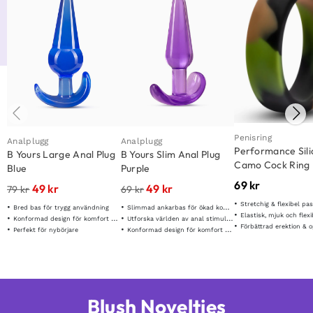
Penisring
Analplugg
Analplugg
Performance Sil
B Yours Large Anal Plug
B Yours Slim Anal Plug
Camo Cock Ring
Blue
Purple
69
kr
49
kr
49
kr
79
kr
69
kr
Stretchig & flexibel p
Bred bas för trygg användning
Slimmad ankarbas för ökad komfort
Elastisk, mjuk och flexi
Konformad design för komfort & stabilitet
Utforska världen av anal stimulans
Förbättrad erektion & optimerad 
Perfekt för nybörjare
Konformad design för komfort & stabilitet
Blush Novelties