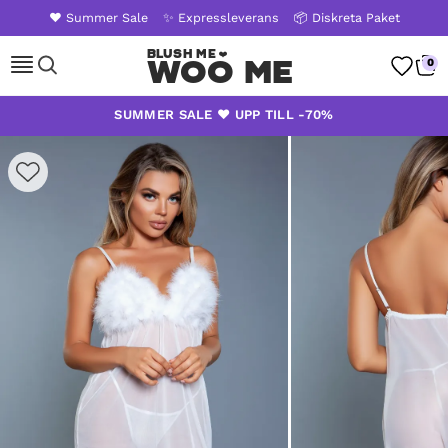
❤️ Summer Sale
✨ Expressleverans
📦 Diskreta Paket
Woo Me
0
Skip
SUMMER SALE ❤️ UPP TILL -70%
to
content