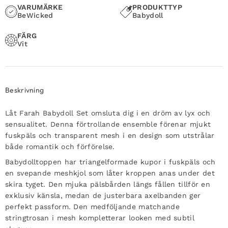
VARUMÄRKE
PRODUKTTYP
BeWicked
Babydoll
FÄRG
Vit
Beskrivning
Låt Farah Babydoll Set omsluta dig i en dröm av lyx och
sensualitet. Denna förtrollande ensemble förenar mjukt
fuskpäls och transparent mesh i en design som utstrålar
både romantik och förförelse.
Babydolltoppen har triangelformade kupor i fuskpäls och
en svepande meshkjol som låter kroppen anas under det
skira tyget. Den mjuka pälsbården längs fållen tillför en
exklusiv känsla, medan de justerbara axelbanden ger
perfekt passform. Den medföljande matchande
stringtrosan i mesh kompletterar looken med subtil