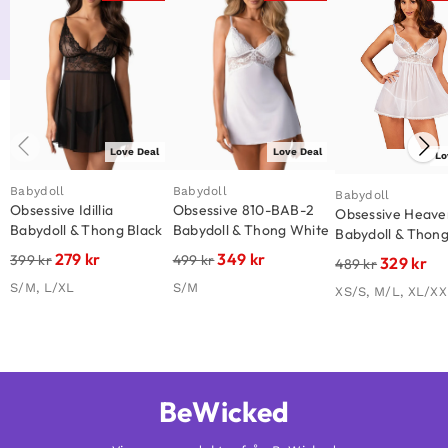
Love Deal
Love Deal
Lo
Babydoll
Babydoll
Babydoll
Obsessive Idillia
Obsessive 810-BAB-2
Obsessive Heaven
Babydoll & Thong Black
Babydoll & Thong White
Babydoll & Thon
279
kr
349
kr
399
kr
499
kr
329
kr
489
kr
S/M, L/XL
S/M
XS/S, M/L, XL/X
BeWicked