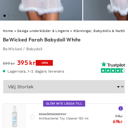
Home
»
Sexiga underkläder & Lingerie
»
Klänningar, Babydolls & Nattli
BeWicked Farah Babydoll White
BeWicked
/
Babydoll
395
kr
Det
Det
599
kr
-34%
ursprungliga
nuvarande
Lagervara, 1-2 dagars leverans
priset
priset
var:
är:
599 kr.
395 kr.
GLÖM INTE LÄGGA TILL
RENGÖRINGSSPRAY
99
kr
Antibacterial Toy Cleaner 150 ml
69
kr