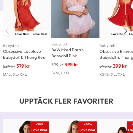
Love Deal
Love Deal
Love Deal
Lo
Babydoll
Babydoll
Babydoll
BeWicked Farah
Obsessive Lacelove
Obsessive Eliane
Babydoll Pink
Babydoll & Thong Red
Babydoll & Thon
395
kr
599
kr
379
kr
399
kr
529
kr
595
kr
S/M, L/XL
M/L, XL/XXL
XS/S, XL/XXL
UPPTÄCK FLER FAVORITER
-30%
-30%
LOVE DEAL
LOVE DEAL
LO