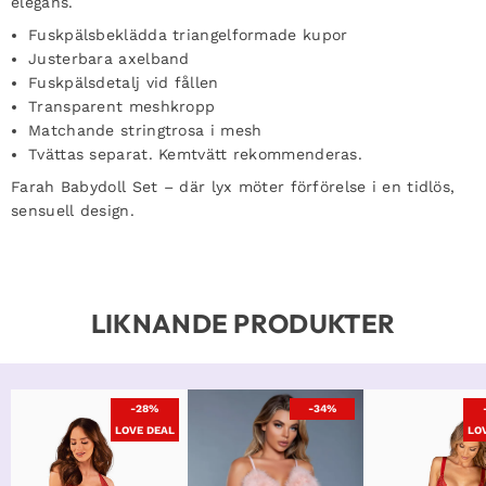
elegans.
Fuskpälsbeklädda triangelformade kupor
Justerbara axelband
Fuskpälsdetalj vid fållen
Transparent meshkropp
Matchande stringtrosa i mesh
Tvättas separat. Kemtvätt rekommenderas.
Farah Babydoll Set – där lyx möter förförelse i en tidlös,
sensuell design.
LIKNANDE PRODUKTER
-28%
-34%
LOVE DEAL
LO