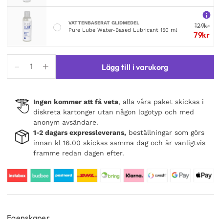
VATTENBASERAT GLIDMEDEL
129
kr
Pure Lube Water-Based Lubricant 150 ml
79
kr
Boners
Lägg till i varukorg
3-
Piece
Cock
Ingen kommer att få veta
, alla våra paket skickas i
Ring
diskreta kartonger utan någon logotyp och med
Set
anonym avsändare.
Grey
1-2 dagars expressleverans,
beställningar som görs
mängd
innan kl 16.00 skickas samma dag och är vanligtvis
framme redan dagen efter.
Egenskaper