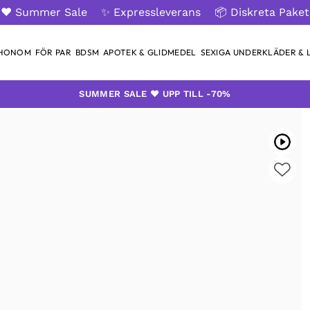
❤️ Summer Sale
✨ Expressleverans
📦 Diskreta Paket
 HONOM
FÖR PAR
BDSM
APOTEK & GLIDMEDEL
SEXIGA UNDERKLÄDER & L
SUMMER SALE ❤️ UPP TILL -70%