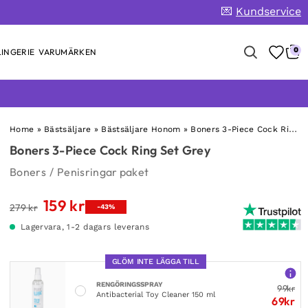
💌
Kundservice
0
INGERIE
VARUMÄRKEN
Home
»
Bästsäljare
»
Bästsäljare Honom
»
Boners 3-Piece Cock Ring Set Grey
Boners 3-Piece Cock Ring Set Grey
Boners
/
Penisringar paket
159
kr
Det
Det
279
kr
-43%
ursprungliga
nuvarande
Lagervara, 1-2 dagars leverans
priset
priset
var:
är:
GLÖM INTE LÄGGA TILL
279 kr.
159 kr.
RENGÖRINGSSPRAY
99
kr
Antibacterial Toy Cleaner 150 ml
69
kr