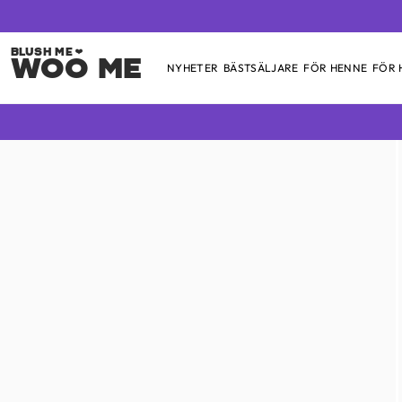
Woo Me
NYHETER
BÄSTSÄLJARE
FÖR HENNE
FÖR
Skip
to
content