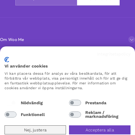
Om Woo Me
Integritetspolicy
Kundservice
Vi använder cookies
Vi kan placera dessa för analys av våra besökardata, för att
Favoriter
förbättra vår webbplats, visa personligt innehåll och för att ge dig
en fantastisk webbplatsupplevelse. För mer information om
cookies använder vi öppna inställningarna.
WOO ME
Nödvändig
Prestanda
×
×
Reklam /
Funktionell
marknadsföring
Sweden
Nej, justera
Acceptera alla