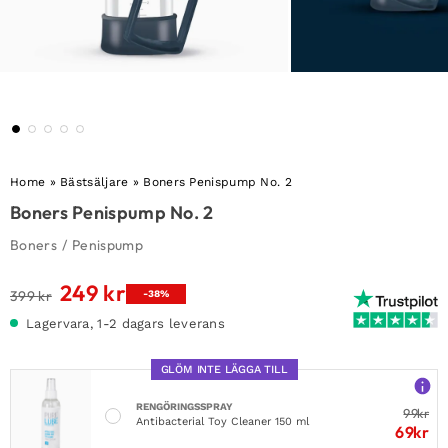
Home
»
Bästsäljare
»
Boners Penispump No. 2
Boners Penispump No. 2
Boners
/
Penispump
249
kr
Det
Det
399
kr
-38%
ursprungliga
nuvarande
Lagervara, 1-2 dagars leverans
priset
priset
var:
är:
GLÖM INTE LÄGGA TILL
399 kr.
249 kr.
RENGÖRINGSSPRAY
99
kr
Antibacterial Toy Cleaner 150 ml
69
kr