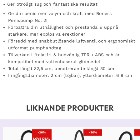
- Ger otroligt sug och fantastiska resultat
Ge din penis mer volym och kraft med Boners
Penispump No. 2!
Förbättra din uthållighet och prestanda & u
ppnå
starkare, mer explosiva erektioner
Försedd med snabbutlösande luftventil och ergonomiskt
utformat pumphandtag
Tillverkad i ftalatfri & hudvänlig TPR + ABS och är
kompatibel med vattenbaserat glidmedel
Total längd 32,5 cm, penetrerande längd 30 cm
Inngångsdiameter: 2 cm (töjbar), y
tterdiameter: 6,9 cm
LIKNANDE PRODUKTER
-26%
-30%
LOVE DEAL