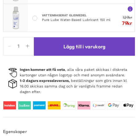
VATTENBASERAT GLIDMEDEL
129
kr
Pure Lube Water-Based Lubricant 150 ml
79
kr
Boners
Lägg till i varukorg
Penispump
No.
2
mängd
Ingen kommer att få veta
, alla våra paket skickas i diskreta
kartonger utan någon logotyp och med anonym avsändare.
1-2 dagars expressleverans,
beställningar som görs innan kl
16.00 skickas samma dag och är vanligtvis framme redan
dagen efter.
Egenskaper