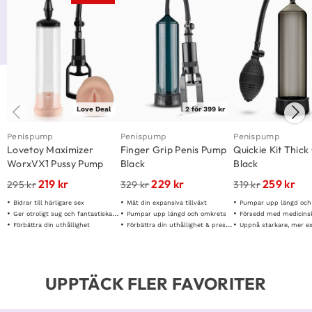
Love Deal
2 för 399 kr
Penispump
Penispump
Penispump
Lovetoy Maximizer
Finger Grip Penis Pump
Quickie Kit Thick
WorxVX1 Pussy Pump
Black
Black
219
kr
229
kr
259
kr
295
kr
329
kr
319
kr
Bidrar till härligare sex
Mät din expansiva tillväxt
Pumpar upp längd och
Ger otroligt sug och fantastiska resultat
Pumpar upp längd och omkrets
Försedd med medicinsk
Förbättra din uthållighet
Förbättra din uthållighet & prestanda
Uppnå starkare, mer explosiv
UPPTÄCK FLER FAVORITER