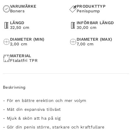
VARUMÄRKE
PRODUKTTYP
Boners
Penispump
LÄNGD
INFÖRBAR LÄNGD
32,50 cm
30,00 cm
DIAMETER (MIN)
DIAMETER (MAX)
2,00 cm
7,00 cm
MATERIAL
Ftalatfri TPR
Beskrivning
- För en bättre erektion och mer volym
- Mät din expansiva tillväxt
- Mjuk & skön att ha på sig
- Gör din penis större, starkare och kraftfullare