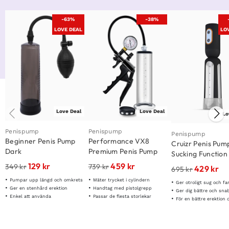
-63%
-38%
LOVE DEAL
LO
Love Deal
Love Deal
Lo
Penispump
Penispump
Penispump
Beginner Penis Pump
Performance VX8
Cruizr Penis Pum
Dark
Premium Penis Pump
Sucking Function
129
kr
459
kr
349
kr
739
kr
429
kr
695
kr
Pumpar upp längd och omkrets
Mäter trycket i cylindern
Ger otroligt sug och fantasti
Ger en stenhård erektion
Handtag med pistolgrepp
Ger dig bättre och snabbar
Enkel att använda
Passar de flesta storlekar
För en bättre erektion och