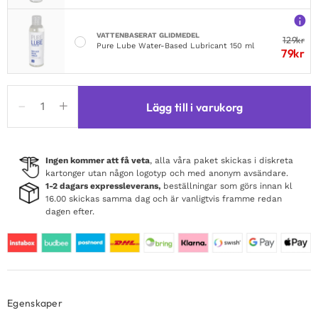
VATTENBASERAT GLIDMEDEL
129
kr
Pure Lube Water-Based Lubricant 150 ml
79
kr
Boners
Lägg till i varukorg
XXL
&
Erection
Cream
Ingen kommer att få veta
, alla våra paket skickas i diskreta
kartonger utan någon logotyp och med anonym avsändare.
mängd
1-2 dagars expressleverans,
beställningar som görs innan kl
16.00 skickas samma dag och är vanligtvis framme redan
dagen efter.
Egenskaper