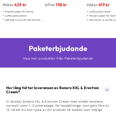
Cleaner + Warming
429
kr
198
kr
419
kr
998
kr
377
kr
928
kr
Massage Oil 3 x 150 ml
Prisvärt paket för henne
Lufttrycksfunktion
Lufttrycksfunktion
Prisvärt paket för hen
Lätt böjt huvud för att komma åt de rätta punkterna
Stimulerar G-punkt och
Paketerbjudande
Visa mer produkter från Paketerbjudande
Hur lång tid tar leveransen av Boners XXL & Erection
Cream?
Vi skickar Boners XXL & Erection Cream med snabb leverans,
normalt inom 1–2 arbetsdagar för beställningar som görs före kl.
12, så att du kan njuta av din produkt så snabbt som möjligt.