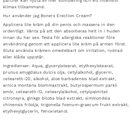
partner kan njuta av mer stimulering och ett intensivt
klimax tillsammans!
Hur använder jag Boners Erection Cream?
Applicera lite kräm på din penis och massera in den
ordentligt. Vänta på att den absorberas helt in i huden
innan du har sex. Testa för allergiska reaktioner före
användning genom att applicera lite kräm på armen först.
Sluta använda krämen omedelbart om irritation, rodnad
eller klåda uppstår.
Ingredienser:
Aqua, glycerylstearat, etylhexylstearat,
prunus amygdalus dulcis olja, cetylalkohol, glycerin,
ceteareth-20, alkohol, aloe barbadensis blad extrakt,
arnica montana blommaxtrakt, butyrospermum parkii
smör, ceteareth-12, cetearylalkohol, cetylpalmitat
citronsyra, ginkgo biloba blad extrakt, simmondsia
chinensis fröolja, trigonella foenum-graecum frukt extrakt,
etylhexylglycerin, fenoxietanol.