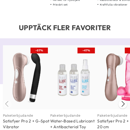
Prisvärt set
Kraftfulla vibrationer
UPPTÄCK FLER FAVORITER
-57%
-47%
Paketerbjudande
Paketerbjudande
Paketerbjudande
Satisfyer Pro 2 + G-Spot
Water-Based Lubricant
Satisfyer Pro 2 +
Vibrator
+ Antibacterial Toy
20 cm