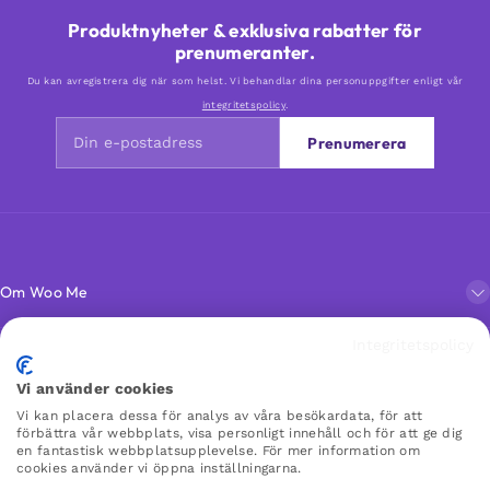
Produktnyheter & exklusiva rabatter för
prenumeranter.
Du kan avregistrera dig när som helst. Vi behandlar dina personuppgifter enligt vår
integritetspolicy
.
Prenumerera
Om Woo Me
Integritetspolicy
Kundservice
Vi använder cookies
Vi kan placera dessa för analys av våra besökardata, för att
Favoriter
förbättra vår webbplats, visa personligt innehåll och för att ge dig
en fantastisk webbplatsupplevelse. För mer information om
cookies använder vi öppna inställningarna.