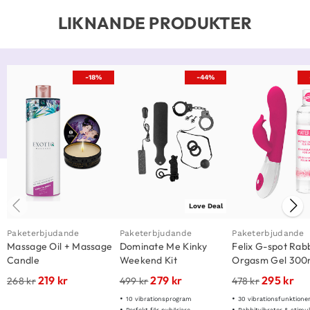
LIKNANDE PRODUKTER
-18%
-44%
Love Deal
Paketerbjudande
Paketerbjudande
Paketerbjudande
Massage Oil + Massage
Dominate Me Kinky
Felix G-spot Rabb
Candle
Weekend Kit
Orgasm Gel 300
219
kr
279
kr
295
kr
268
kr
499
kr
478
kr
10 vibrationsprogram
30 vibrationsfunktione
Perfekt för nybörjare
Rabbitvibrator & stimu