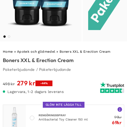
Home
»
Apotek och glidmedel
»
Boners XXL & Erection Cream
Boners XXL & Erection Cream
Paketerbjudande
/
Paketerbjudande
279
kr
Det
Det
498
kr
-44%
ursprungliga
nuvarande
Lagervara, 1-2 dagars leverans
priset
priset
var:
är:
GLÖM INTE LÄGGA TILL
498 kr.
279 kr.
RENGÖRINGSSPRAY
99
kr
Antibacterial Toy Cleaner 150 ml
69
kr