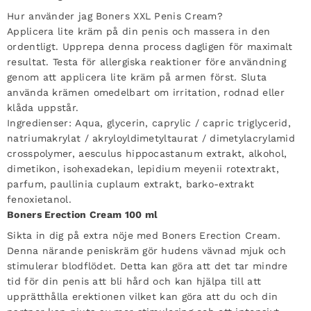
Hur använder jag Boners XXL Penis Cream?
Applicera lite kräm på din penis och massera in den
ordentligt. Upprepa denna process dagligen för maximalt
resultat. Testa för allergiska reaktioner före användning
genom att applicera lite kräm på armen först. Sluta
använda krämen omedelbart om irritation, rodnad eller
klåda uppstår.
Ingredienser:
Aqua, glycerin, caprylic / capric triglycerid,
natriumakrylat / akryloyldimetyltaurat / dimetylacrylamid
crosspolymer, aesculus hippocastanum extrakt, alkohol,
dimetikon, isohexadekan, lepidium meyenii rotextrakt,
parfum, paullinia cuplaum extrakt, barko-extrakt
fenoxietanol.
Boners Erection Cream 100 ml
Sikta in dig på extra nöje med Boners Erection Cream.
Denna närande peniskräm gör hudens vävnad mjuk och
stimulerar blodflödet. Detta kan göra att det tar mindre
tid för din penis att bli hård och kan hjälpa till att
upprätthålla erektionen vilket kan göra att du och din