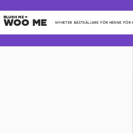
Woo Me
NYHETER
BÄSTSÄLJARE
FÖR HENNE
FÖR
Skip
to
content