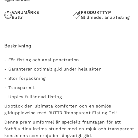
VARUMÄRKE
PRODUKTTYP
Buttr
Glidmedel anal/fisting
Beskrivning
- För fisting och anal penetration
- Garanterar optimalt glid under hela akten
- Stor förpackning
- Transparent
- Upplev fulländad fisting
Upptäck den ultimata komforten och en sömlös
glidupplevelse med BUTTR Transparent Fisting Gel!
Denna premiumformel är speciellt framtagen för att
förhöja dina intima stunder med en mjuk och transparent
konsistens som erbjuder långvarigt glid.