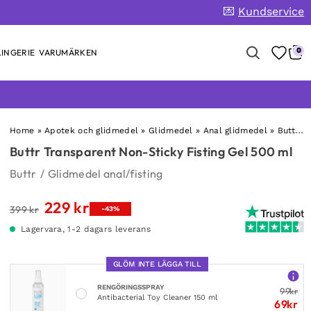
💌
Kundservice
0
INGERIE
VARUMÄRKEN
Home
»
Apotek och glidmedel
»
Glidmedel
»
Anal glidmedel
»
Buttr Transparent Non-Sticky Fisting Gel 500 ml
Buttr Transparent Non-Sticky Fisting Gel 500 ml
Buttr
/
Glidmedel anal/fisting
229
kr
Det
Det
399
kr
-43%
ursprungliga
nuvarande
Lagervara, 1-2 dagars leverans
priset
priset
var:
är:
GLÖM INTE LÄGGA TILL
399 kr.
229 kr.
RENGÖRINGSSPRAY
99
kr
Antibacterial Toy Cleaner 150 ml
69
kr