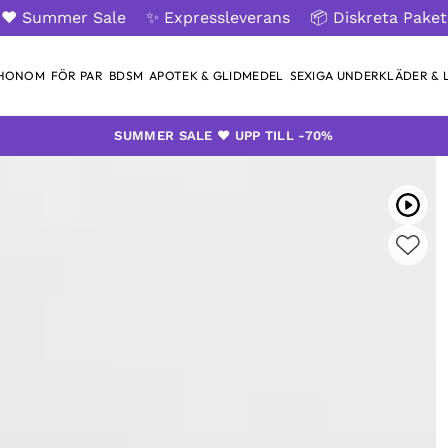
❤️ Summer Sale
✨ Expressleverans
📦 Diskreta Paket
 HONOM
FÖR PAR
BDSM
APOTEK & GLIDMEDEL
SEXIGA UNDERKLÄDER & L
SUMMER SALE ❤️ UPP TILL -70%