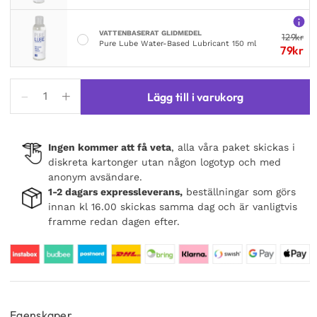
VATTENBASERAT GLIDMEDEL
129
kr
Pure Lube Water-Based Lubricant 150 ml
79
kr
Buttr
Lägg till i varukorg
Transparent
Non-
Sticky
Ingen kommer att få veta
, alla våra paket skickas i
Fisting
diskreta kartonger utan någon logotyp och med
Gel
anonym avsändare.
500
1-2 dagars expressleverans,
beställningar som görs
ml
innan kl 16.00 skickas samma dag och är vanligtvis
mängd
framme redan dagen efter.
Egenskaper