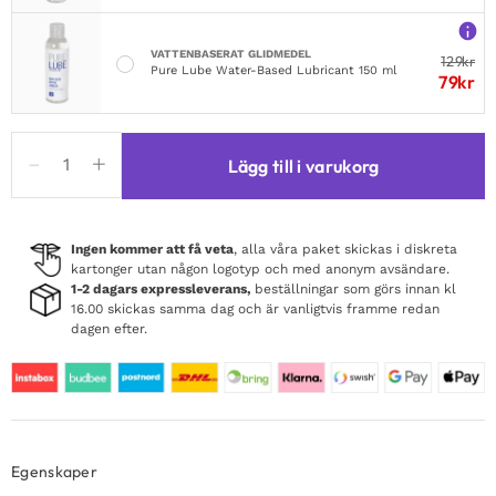
VATTENBASERAT GLIDMEDEL
129
kr
Pure Lube Water-Based Lubricant 150 ml
79
kr
Chisa
Lägg till i varukorg
Novelties
Red
Ball
Gag
Ingen kommer att få veta
, alla våra paket skickas i diskreta
kartonger utan någon logotyp och med anonym avsändare.
mängd
1-2 dagars expressleverans,
beställningar som görs innan kl
16.00 skickas samma dag och är vanligtvis framme redan
dagen efter.
Egenskaper