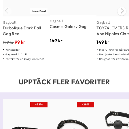
Love Deal
Gagball
Gagball
Gagball
Cosmic Galaxy Gag
Diabolique Dark Ball
TOYZ4LOVERS R
Gag Red
And Nipples Cla
149
kr
99
kr
149
kr
179
kr
Konstläder
Med O-ring för hårdare
Gag med lufthål
Med justerbara bröstvår
Perfekt för en kinky weekend!
Designad för att förvandla dina fantasier
UPPTÄCK FLER FAVORITER
-33%
-28%