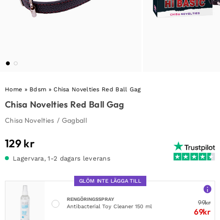
Home
»
Bdsm
»
Chisa Novelties Red Ball Gag
Chisa Novelties Red Ball Gag
Chisa Novelties
/
Gagball
129
kr
Lagervara, 1-2 dagars leverans
GLÖM INTE LÄGGA TILL
RENGÖRINGSSPRAY
99
kr
Antibacterial Toy Cleaner 150 ml
69
kr