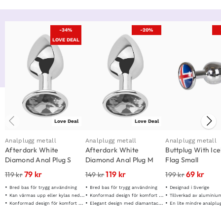
-34%
-20%
LOVE DEAL
Love Deal
Love Deal
Analplugg metall
Analplugg metall
Analplugg metall
Afterdark White
Afterdark White
Buttplug With Ic
Diamond Anal Plug S
Diamond Anal Plug M
Flag Small
79
kr
119
kr
69
kr
119
kr
149
kr
199
kr
Bred bas för trygg användning
Bred bas för trygg användning
Designad i Sverige
Kan värmas upp eller kylas ned för tempratursspel
Konformad design för komfort & stabilitet
Tillverkad av aluminiu
Konformad design för komfort & stabilitet
Elegant design med diamantaccent
En lite mindre analplu