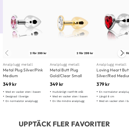
2 för 399 kr
2 för 299 kr
2 fö
Analplugg metall
Analplugg metall
Analplugg metall
Metal Plug Silver/Pink
Metal Butt Plug
Loving Heart But
Medium
Gold/Clear Small
Silver/Red Medi
349
kr
349
kr
379
kr
Med en vacker sten i basen
Hudvänligt rostfritt stål
En normalstor analplu
Designad i Sverige
Med en vacker sten i basen
Längd 8 cm
En normalstor analplugg
En lite mindre analplugg
Med en vacker sten i 
UPPTÄCK FLER FAVORITER