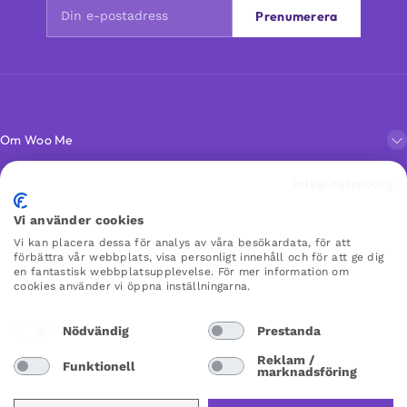
Prenumerera
Om Woo Me
Integritetspolicy
Kundservice
Vi använder cookies
Vi kan placera dessa för analys av våra besökardata, för att
Favoriter
förbättra vår webbplats, visa personligt innehåll och för att ge dig
en fantastisk webbplatsupplevelse. För mer information om
cookies använder vi öppna inställningarna.
WOO ME
Nödvändig
Prestanda
×
×
Reklam /
Funktionell
marknadsföring
Sweden