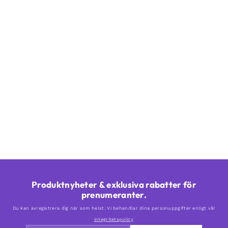
Produktnyheter & exklusiva rabatter för
prenumeranter.
Du kan avregistrera dig när som helst. Vi behandlar dina personuppgifter enligt vår
integritetspolicy
.