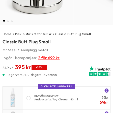
Home
»
Pick & Mix
»
2 för 699kr
»
Classic Butt Plug Small
Classic Butt Plug Small
Mr Steel
/
Analplugg metall
Ingår i kampanjen:
2 för 699 kr
395
kr
Det
Det
549
kr
-28%
ursprungliga
nuvarande
Lagervara, 1-2 dagars leverans
priset
priset
var:
är:
GLÖM INTE LÄGGA TILL
549 kr.
395 kr.
RENGÖRINGSSPRAY
99
kr
Antibacterial Toy Cleaner 150 ml
69
kr