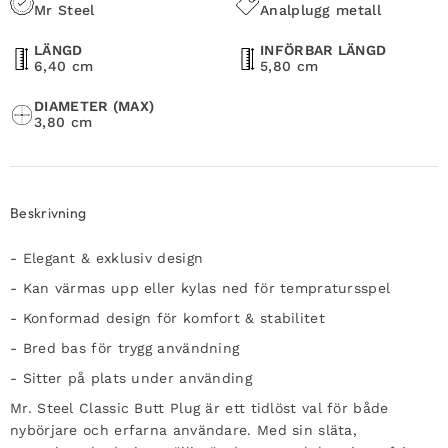
Mr Steel
Analplugg metall
LÄNGD
INFÖRBAR LÄNGD
6,40 cm
5,80 cm
DIAMETER (MAX)
3,80 cm
Beskrivning
- Elegant & exklusiv design
- Kan värmas upp eller kylas ned för tempratursspel
- Konformad design för komfort & stabilitet
- Bred bas för trygg användning
- Sitter på plats under använding
Mr. Steel Classic Butt Plug är ett tidlöst val för både
nybörjare och erfarna användare. Med sin släta,