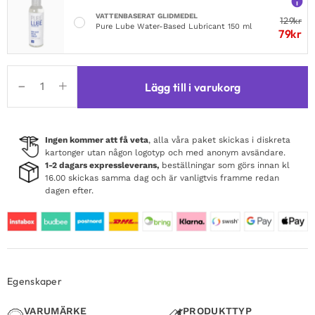
VATTENBASERAT GLIDMEDEL
129
kr
Pure Lube Water-Based Lubricant 150 ml
79
kr
Classic
Lägg till i varukorg
Butt
Plug
Small
mängd
Ingen kommer att få veta
, alla våra paket skickas i diskreta
kartonger utan någon logotyp och med anonym avsändare.
1-2 dagars expressleverans,
beställningar som görs innan kl
16.00 skickas samma dag och är vanligtvis framme redan
dagen efter.
Egenskaper
VARUMÄRKE
PRODUKTTYP