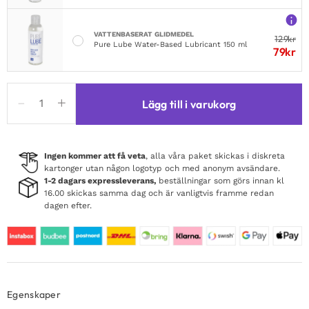
VATTENBASERAT GLIDMEDEL
129
kr
Pure Lube Water-Based Lubricant 150 ml
79
kr
Coquette
Lägg till i varukorg
Choker
Keys
Heart
mängd
Ingen kommer att få veta
, alla våra paket skickas i diskreta
kartonger utan någon logotyp och med anonym avsändare.
1-2 dagars expressleverans,
beställningar som görs innan kl
16.00 skickas samma dag och är vanligtvis framme redan
dagen efter.
Egenskaper