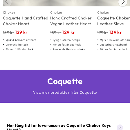
Choker
Choker
Choker
Coquette Hand Crafted
Hand Crafted Choker
Coquette Choke
Choker Heart
Vegan Leather Heart
Leather Slave
129
kr
129
kr
139
kr
159
kr
159
kr
179
kr
Mjuk & bekväm att bära
Lyxig & stilren design
Mjuk & bekväm att bär
Dekorativ berlock
För en fulländad look
Justerbart halsband
För en fulländad look
Passar de flesta storlekar
För en fulländad look
Coquette
Visa mer produkter från Coquette
Hur lång tid tar leveransen av Coquette Choker Keys