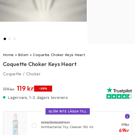
Home
»
Bdsm
»
Coquette Choker Keys Heart
Coquette Choker Keys Heart
Coquette
/
Choker
119
kr
Det
Det
179
kr
-34%
ursprungliga
nuvarande
Lagervara, 1-2 dagars leverans
priset
priset
var:
är:
GLÖM INTE LÄGGA TILL
179 kr.
119 kr.
RENGÖRINGSSPRAY
99
kr
Antibacterial Toy Cleaner 150 ml
69
kr