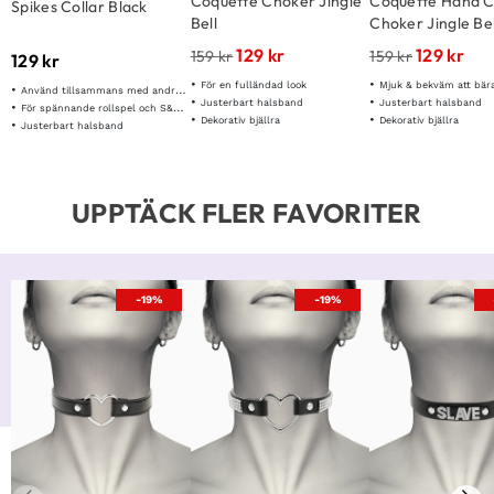
Coquette Choker Jingle
Coquette Hand C
Spikes Collar Black
Bell
Choker Jingle Bel
129
kr
129
kr
159
kr
159
kr
129
kr
För en fulländad look
Mjuk & bekväm att bär
Använd tillsammans med andra bondage tillbehör
Justerbart halsband
Justerbart halsband
För spännande rollspel och S&M lekar
Dekorativ bjällra
Dekorativ bjällra
Justerbart halsband
UPPTÄCK FLER FAVORITER
-19%
-19%