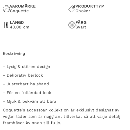
VARUMÄRKE
PRODUKTTYP
Coquette
Choker
LÄNGD
FÄRG
43,00 cm
Svart
Beskrivning
- Lyxig & stilren design
- Dekorativ berlock
- Justerbart halsband
- För en fulländad look
- Mjuk & bekväm att bära
Coquette's accessoar kollektion är exklusivt designat av
vegan läder som är noggrant tillverkat så att varje detalj
framhäver kvinnan till fullo.