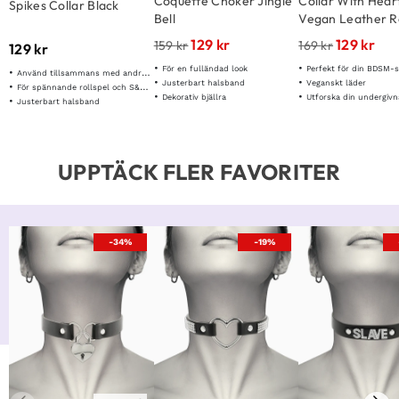
Coquette Choker Jingle
Collar With Hear
Spikes Collar Black
Bell
Vegan Leather 
129
kr
129
kr
159
kr
169
kr
129
kr
För en fulländad look
Perfekt för din BDSM-
Använd tillsammans med andra bondage tillbehör
Justerbart halsband
Veganskt läder
För spännande rollspel och S&M lekar
Dekorativ bjällra
Utforska din undergivn
Justerbart halsband
UPPTÄCK FLER FAVORITER
-34%
-19%