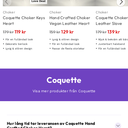
Love Deal
Choker
Choker
Choker
Coquette Choker Keys
Hand Crafted Choker
Coquette Choke
Heart
Vegan Leather Heart
Leather Slave
119
kr
129
kr
139
kr
179
kr
159
kr
179
kr
För en fulländad look
Lyxig & stilren design
Mjuk & bekväm att bär
Dekorativ berlock
För en fulländad look
Justerbart halsband
Lyxig & stilren design
Passar de flesta storlekar
För en fulländad look
Coquette
Visa mer produkter från Coquette
Hur lång tid tar leveransen av Coquette Hand