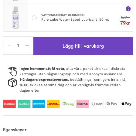
VATTENBASERAT GLIDMEDEL
129
kr
Pure Lube Water-Based Lubricant 150 ml
79
kr
Coquette
Lägg till i varukorg
Hand
Crafted
Choker
Heart
Ingen kommer att få veta
, alla våra paket skickas i diskreta
kartonger utan någon logotyp och med anonym avsändare.
mängd
1-2 dagars expressleverans,
beställningar som görs innan kl
16.00 skickas samma dag och är vanligtvis framme redan
dagen efter.
Egenskaper