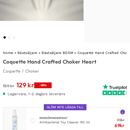
Home
»
Bästsäljare
»
Bästsäljare BDSM
»
Coquette Hand Crafted Chok
Coquette Hand Crafted Choker Heart
Coquette
/
Choker
129
kr
Det
Det
159
kr
-19%
ursprungliga
nuvarande
Lagervara, 1-2 dagars leverans
priset
priset
var:
är:
GLÖM INTE LÄGGA TILL
159 kr.
129 kr.
RENGÖRINGSSPRAY
99
kr
Antibacterial Toy Cleaner 150 ml
69
kr