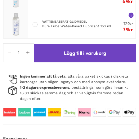
69
kr
VATTENBASERAT GLIDMEDEL
129
kr
Pure Lube Water-Based Lubricant 150 ml
79
kr
Dream
Lägg till i varukorg
Toys
Blaze
Bed
Restraint
Ingen kommer att få veta
, alla våra paket skickas i diskreta
kartonger utan någon logotyp och med anonym avsändare.
Set
1-2 dagars expressleverans,
beställningar som görs innan kl
mängd
16.00 skickas samma dag och är vanligtvis framme redan
dagen efter.
Egenskaper