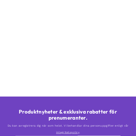
Produktnyheter & exklusiva rabatter för
prenumeranter.
Du kan avregistrera dig när som helst. Vi behandlar dina personuppgifter enligt vår
integritetspolicy
.