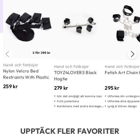
2 för 399 kr
Hand och fotbojor
Hand och fotbojor
Hand och fotbojor
Nylon Velcro Bed
TOYZ4LOVERS Black
Fetish Art Chain
Restraints With Plastic
Hogtie
Hook
259
kr
279
kr
295
kr
Gör det omöjligt att komma loss
Utforska din undergivn
Fullt justerbara
Utforska dina djupaste
Kombinera med andra bondageobjekt
Lyxig & stilren design
UPPTÄCK FLER FAVORITER