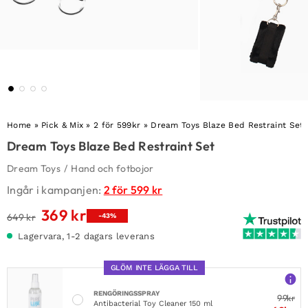
Home
»
Pick & Mix
»
2 för 599kr
»
Dream Toys Blaze Bed Restraint Set
Dream Toys Blaze Bed Restraint Set
Dream Toys
/
Hand och fotbojor
Ingår i kampanjen:
2 för 599 kr
369
kr
Det
Det
649
kr
-43%
ursprungliga
nuvarande
Lagervara, 1-2 dagars leverans
priset
priset
var:
är:
GLÖM INTE LÄGGA TILL
649 kr.
369 kr.
RENGÖRINGSSPRAY
99
kr
Antibacterial Toy Cleaner 150 ml