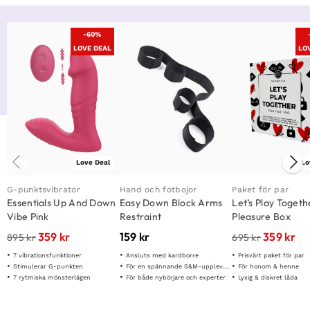
-60%
LOVE DEAL
LO
Love Deal
Lo
G-punktsvibrator
Hand och fotbojor
Paket för par
Essentials Up And Down
Easy Down Block Arms
Let’s Play Togeth
Vibe Pink
Restraint
Pleasure Box
359
kr
159
kr
359
kr
895
kr
695
kr
7 vibrationsfunktioner
Ansluts med kardborre
Prisvärt paket för par
Stimulerar G-punkten
För en spännande S&M-upplevelse
För honom & henne
7 rytmiska mönsterlägen
För både nybörjare och experter
Lyxig & diskret låda