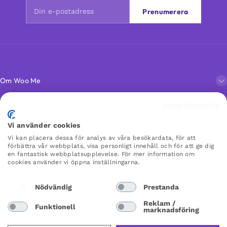
Prenumerera
Om Woo Me
Integritetspolicy
Kundservice
Vi använder cookies
Vi kan placera dessa för analys av våra besökardata, för att
Favoriter
förbättra vår webbplats, visa personligt innehåll och för att ge dig
en fantastisk webbplatsupplevelse. För mer information om
cookies använder vi öppna inställningarna.
WOO ME
Nödvändig
Prestanda
×
×
Reklam /
Funktionell
marknadsföring
Sweden