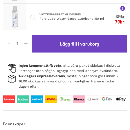
VATTENBASERAT GLIDMEDEL
129
kr
Pure Lube Water-Based Lubricant 150 ml
79
kr
Extreme
Lägg till i varukorg
Inflatable
Ribbed
Plug
25
Ingen kommer att få veta
, alla våra paket skickas i diskreta
kartonger utan någon logotyp och med anonym avsändare.
cm
1-2 dagars expressleverans,
beställningar som görs innan kl
mängd
16.00 skickas samma dag och är vanligtvis framme redan
dagen efter.
Egenskaper