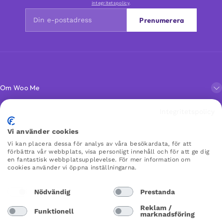
integritetspolicy
.
Prenumerera
Om Woo Me
Integritetspolicy
Kundservice
Vi använder cookies
Vi kan placera dessa för analys av våra besökardata, för att
Favoriter
förbättra vår webbplats, visa personligt innehåll och för att ge dig
en fantastisk webbplatsupplevelse. För mer information om
cookies använder vi öppna inställningarna.
WOO ME
Nödvändig
Prestanda
×
×
Reklam /
Funktionell
marknadsföring
Sweden