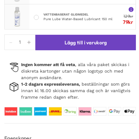
VATTENBASERAT GLIDMEDEL
129
kr
Pure Lube Water-Based Lubricant 150 ml
79
kr
Extreme
Lägg till i varukorg
Uluru
Anal
Plug
Ingen kommer att få veta
, alla våra paket skickas i
32
diskreta kartonger utan någon logotyp och med
cm
anonym avsändare.
mängd
1-2 dagars expressleverans,
beställningar som görs
innan kl 16.00 skickas samma dag och är vanligtvis
framme redan dagen efter.
Egenskaper