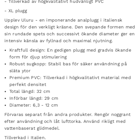
- Tillverkad av högkvalitativt hudvänligt PVC
- XL plugg
Upplev Uluru - en imponerande analplugg i italiensk
design för den verkligt kräsne. Den svepande formen med
sin rundade spets och successivt ökande diameter ger en
intensiv känsla av fyllnad och maximal njutning.
Kraftfull design: En gedigen plugg med gradvis ökande
form för djup stimulering
Robust sugkopp: Stabil bas för säker användning på
släta ytor
Premium PVC: Tillverkad i högkvalitativt material med
perfekt densitet
Total längd: 32 cm
Införbar längd: 29 cm
Diameter: 6,3 - 12 cm
Förvaras separat från andra produkter. Rengör noggrant
efter användning och låt lufttorka. Använd rikligt med
vattenbaserat glidmedel.
Tillverkad i Italien.