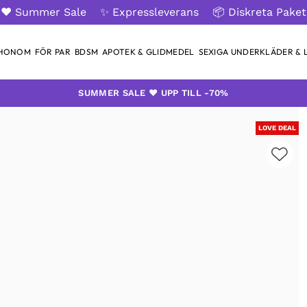
❤️ Summer Sale
✨ Expressleverans
📦 Diskreta Paket
 HONOM
FÖR PAR
BDSM
APOTEK & GLIDMEDEL
SEXIGA UNDERKLÄDER & L
SUMMER SALE ❤️ UPP TILL -70%
LOVE DEAL