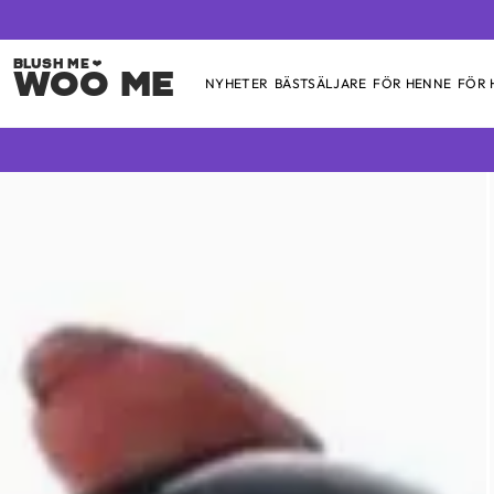
Woo Me
NYHETER
BÄSTSÄLJARE
FÖR HENNE
FÖR
Skip
to
content