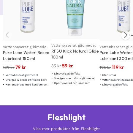
Lo
Vattenbaserat glidmedel
Vattenbaserat glidmedel
Vattenbaserat gli
RFSU Klick Natural Glide
Pure Lube Water-Based
Pure Lube Water
100ml
Lubricant 150 ml
Lubricant 300 ml
59
kr
83
kr
79
kr
119
kr
129
kr
195
kr
Långvarig glideffekt
Vattenbaserat glidmedel
Utan smak
Sveriges mest sålda glidmedel
Ofärgad & enkel att tvätta bort
Vattenbaserat glidmed
Oparfymerad och skonsam
Kan användas med kondom och sexleksaker
Långvarig glideffekt
Fleshlight
Visa mer produkter från Fleshlight