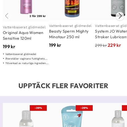
2 för 299 kr
Vattenbaserat glidmedel
Vattenbaserat gli
Vattenbaserat glidmedel
Beasty Sperm Mighty
System JO Wate
Original Aqua Women
Minotaur 250 ml
Stroker Lubrican
Sensitive 120ml
ml
199
kr
229
kr
299
kr
199
kr
Vattenbaserat glidmedel
Återställer vaginans fuktighetsbalans
Tillverkad av naturliga ingredienser
UPPTÄCK FLER FAVORITER
-39%
-29%