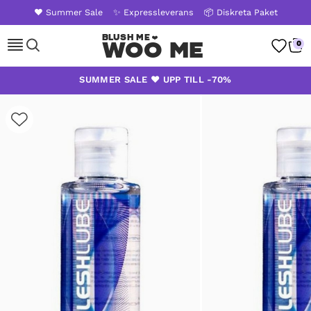
❤️ Summer Sale
✨ Expressleverans
📦 Diskreta Paket
Woo Me
0
Skip
SUMMER SALE ❤️ UPP TILL -70%
to
content