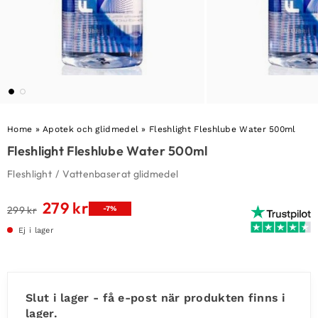
Home
»
Apotek och glidmedel
»
Fleshlight Fleshlube Water 500ml
Fleshlight Fleshlube Water 500ml
Fleshlight
/
Vattenbaserat glidmedel
279
kr
Det
Det
299
kr
-7%
ursprungliga
nuvarande
Ej i lager
priset
priset
var:
är:
299 kr.
279 kr.
Slut i lager - få e-post när produkten finns i
lager.