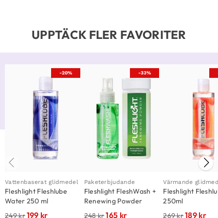
UPPTÄCK FLER FAVORITER
-20%
-33%
Vattenbaserat glidmedel
Paketerbjudande
Värmande glidmed
Fleshlight Fleshlube
Fleshlight FleshWash +
Fleshlight Fleshl
Water 250 ml
Renewing Powder
250ml
199
kr
165
kr
189
kr
249
kr
248
kr
269
kr