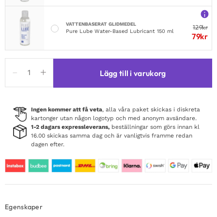
VATTENBASERAT GLIDMEDEL
129
kr
Pure Lube Water-Based Lubricant 150 ml
79
kr
Fleshlight
Lägg till i varukorg
FleshWash
100ml
mängd
Ingen kommer att få veta
, alla våra paket skickas i diskreta
kartonger utan någon logotyp och med anonym avsändare.
1-2 dagars expressleverans,
beställningar som görs innan kl
16.00 skickas samma dag och är vanligtvis framme redan
dagen efter.
Egenskaper