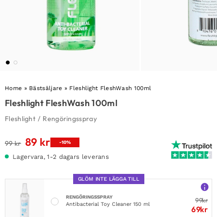
Home
»
Bästsäljare
»
Fleshlight FleshWash 100ml
Fleshlight FleshWash 100ml
Fleshlight
/
Rengöringsspray
89
kr
Det
Det
99
kr
-10%
ursprungliga
nuvarande
Lagervara, 1-2 dagars leverans
priset
priset
var:
är:
GLÖM INTE LÄGGA TILL
99 kr.
89 kr.
RENGÖRINGSSPRAY
99
kr
Antibacterial Toy Cleaner 150 ml
69
kr