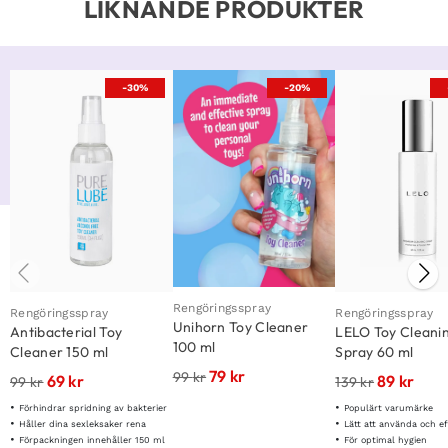
LIKNANDE PRODUKTER
-30%
-20%
Rengöringsspray
Rengöringsspray
Rengöringsspray
Unihorn Toy Cleaner
Antibacterial Toy
LELO Toy Cleani
100 ml
Cleaner 150 ml
Spray 60 ml
79
kr
99
kr
69
kr
89
kr
99
kr
139
kr
Förhindrar spridning av bakterier
Populärt varumärke
Håller dina sexleksaker rena
Lätt att använda och ef
Förpackningen innehåller 150 ml
För optimal hygien