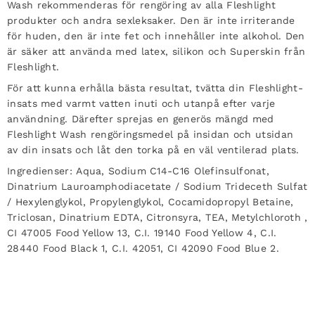
Wash rekommenderas för rengöring av alla Fleshlight
produkter och andra sexleksaker. Den är inte irriterande
för huden, den är inte fet och innehåller inte alkohol. Den
är säker att använda med latex, silikon och Superskin från
Fleshlight.
För att kunna erhålla bästa resultat, tvätta din Fleshlight-
insats med varmt vatten inuti och utanpå efter varje
användning. Därefter sprejas en generös mängd med
Fleshlight Wash rengöringsmedel på insidan och utsidan
av din insats och låt den torka på en väl ventilerad plats.
Ingredienser:
Aqua, Sodium C14-C16 Olefinsulfonat,
Dinatrium Lauroamphodiacetate / Sodium Trideceth Sulfat
/ Hexylenglykol, Propylenglykol, Cocamidopropyl Betaine,
Triclosan, Dinatrium EDTA, Citronsyra, TEA, Metylchloroth ,
CI 47005 Food Yellow 13, C.I. 19140 Food Yellow 4, C.I.
28440 Food Black 1, C.I. 42051, CI 42090 Food Blue 2.