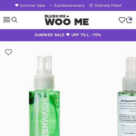
❤️ Summer Sale
✨ Expressleverans
📦 Diskreta Paket
Woo Me
0
Skip
SUMMER SALE ❤️ UPP TILL -70%
to
content