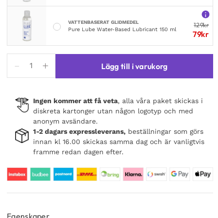
VATTENBASERAT GLIDMEDEL
129
kr
Pure Lube Water-Based Lubricant 150 ml
79
kr
Fleshlight
Lägg till i varukorg
Flight
Commander
mängd
Ingen kommer att få veta
, alla våra paket skickas i
diskreta kartonger utan någon logotyp och med
anonym avsändare.
1-2 dagars expressleverans,
beställningar som görs
innan kl 16.00 skickas samma dag och är vanligtvis
framme redan dagen efter.
Egenskaper