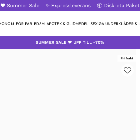
❤️ Summer Sale
✨ Expressleverans
📦 Diskreta Paket
 HONOM
FÖR PAR
BDSM
APOTEK & GLIDMEDEL
SEXIGA UNDERKLÄDER & L
SUMMER SALE ❤️ UPP TILL -70%
Fri frakt