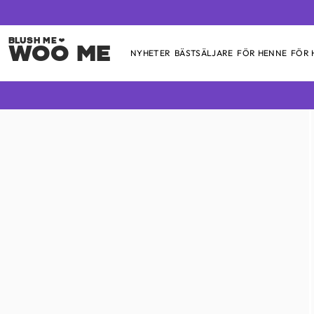
Woo Me
NYHETER
BÄSTSÄLJARE
FÖR HENNE
FÖR
Skip
to
content