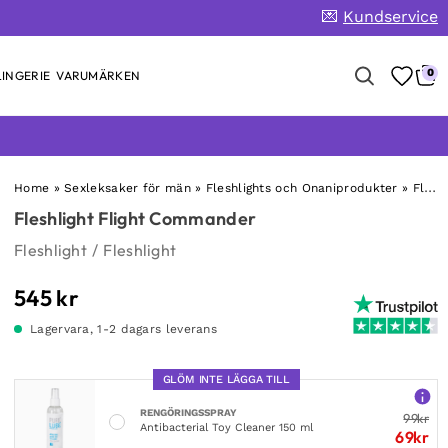
💌
Kundservice
0
INGERIE
VARUMÄRKEN
Home
»
Sexleksaker för män
»
Fleshlights och Onaniprodukter
»
Fleshlight
Fleshlight Flight Commander
Fleshlight
/
Fleshlight
545
kr
Lagervara, 1-2 dagars leverans
GLÖM INTE LÄGGA TILL
RENGÖRINGSSPRAY
99
kr
Antibacterial Toy Cleaner 150 ml
69
kr