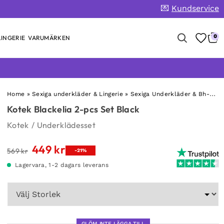
💌
Kundservice
0
INGERIE
VARUMÄRKEN
Home
»
Sexiga underkläder & Lingerie
»
Sexiga Underkläder & Bh-Set
Kotek Blackelia 2-pcs Set Black
Kotek
/
Underklädesset
449
kr
Det
Det
569
kr
-21%
ursprungliga
nuvarande
Lagervara, 1-2 dagars leverans
priset
priset
var:
är:
569 kr.
449 kr.
GLÖM INTE LÄGGA TILL