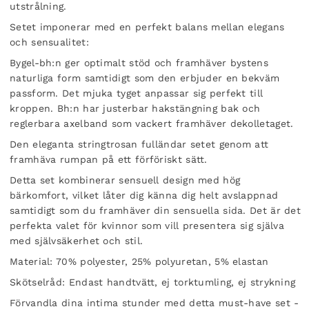
utstrålning.
Setet imponerar med en perfekt balans mellan elegans
och sensualitet:
Bygel-bh:n ger optimalt stöd och framhäver bystens
naturliga form samtidigt som den erbjuder en bekväm
passform. Det mjuka tyget anpassar sig perfekt till
kroppen. Bh:n har justerbar hakstängning bak och
reglerbara axelband som vackert framhäver dekolletaget.
Den eleganta stringtrosan fulländar setet genom att
framhäva rumpan på ett förföriskt sätt.
Detta set kombinerar sensuell design med hög
bärkomfort, vilket låter dig känna dig helt avslappnad
samtidigt som du framhäver din sensuella sida. Det är det
perfekta valet för kvinnor som vill presentera sig själva
med självsäkerhet och stil.
Material: 70% polyester, 25% polyuretan, 5% elastan
Skötselråd: Endast handtvätt, ej torktumling, ej strykning
Förvandla dina intima stunder med detta must-have set -