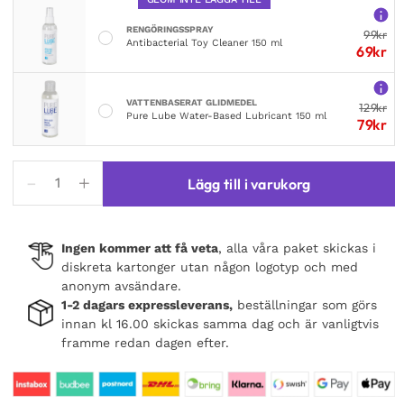
RENGÖRINGSSPRAY
99
kr
Antibacterial Toy Cleaner 150 ml
69
kr
VATTENBASERAT GLIDMEDEL
129
kr
Pure Lube Water-Based Lubricant 150 ml
79
kr
Kotek
Lägg till i varukorg
Blackelia
2-
pcs
Ingen kommer att få veta
, alla våra paket skickas i
Set
diskreta kartonger utan någon logotyp och med
Black
anonym avsändare.
mängd
1-2 dagars expressleverans,
beställningar som görs
innan kl 16.00 skickas samma dag och är vanligtvis
framme redan dagen efter.