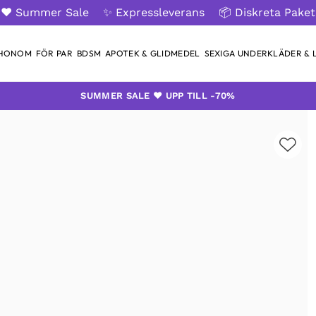
❤️ Summer Sale
✨ Expressleverans
📦 Diskreta Paket
 HONOM
FÖR PAR
BDSM
APOTEK & GLIDMEDEL
SEXIGA UNDERKLÄDER & L
SUMMER SALE ❤️ UPP TILL -70%