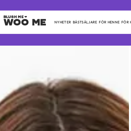
Woo Me
NYHETER
BÄSTSÄLJARE
FÖR HENNE
FÖR
Skip
to
content