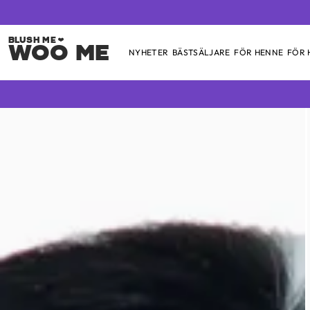
Woo Me
NYHETER
BÄSTSÄLJARE
FÖR HENNE
FÖR
Skip
to
content