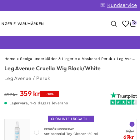
💌
Kundservice
0
INGERIE
VARUMÄRKEN
Home
»
Sexiga underkläder & Lingerie
»
Maskerad Peruk
»
Leg Avenue Cruella Wig Black/White
Leg Avenue Cruella Wig Black/White
Leg Avenue
/
Peruk
359
kr
Det
Det
399
kr
-10%
ursprungliga
nuvarande
Lagervara, 1-2 dagars leverans
priset
priset
var:
är:
GLÖM INTE LÄGGA TILL
399 kr.
359 kr.
RENGÖRINGSSPRAY
99
kr
Antibacterial Toy Cleaner 150 ml
69
kr