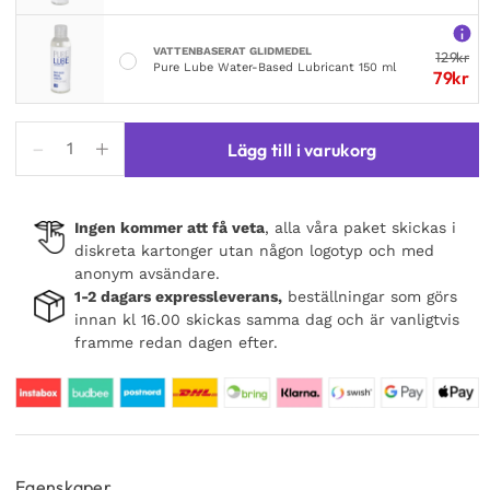
VATTENBASERAT GLIDMEDEL
129
kr
Pure Lube Water-Based Lubricant 150 ml
79
kr
Leg
Lägg till i varukorg
Avenue
Cruella
Wig
Ingen kommer att få veta
, alla våra paket skickas i
Black/White
diskreta kartonger utan någon logotyp och med
mängd
anonym avsändare.
1-2 dagars expressleverans,
beställningar som görs
innan kl 16.00 skickas samma dag och är vanligtvis
framme redan dagen efter.
Egenskaper