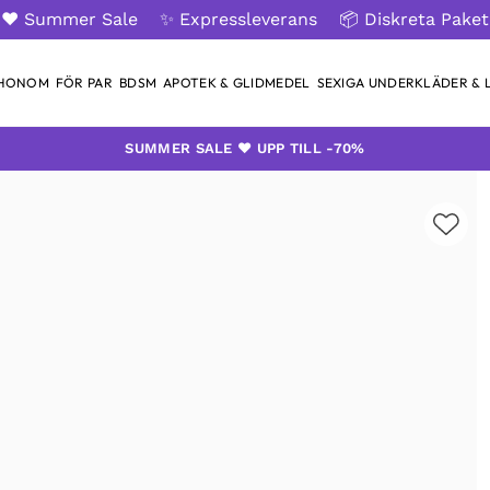
❤️ Summer Sale
✨ Expressleverans
📦 Diskreta Paket
 HONOM
FÖR PAR
BDSM
APOTEK & GLIDMEDEL
SEXIGA UNDERKLÄDER & L
SUMMER SALE ❤️ UPP TILL -70%