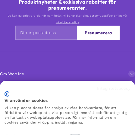
Produktnyheter & exklusiva rabatter för
prenumeranter.
Du kan avregistrera dig när som helst. Vi behandlar dina personuppgifter enligt vår
integritetspolicy
.
Prenumerera
Om Woo Me
Integritetspolicy
Kundservice
Vi använder cookies
Vi kan placera dessa för analys av våra besökardata, för att
Favoriter
förbättra vår webbplats, visa personligt innehåll och för att ge dig
en fantastisk webbplatsupplevelse. För mer information om
cookies använder vi öppna inställningarna.
WOO ME