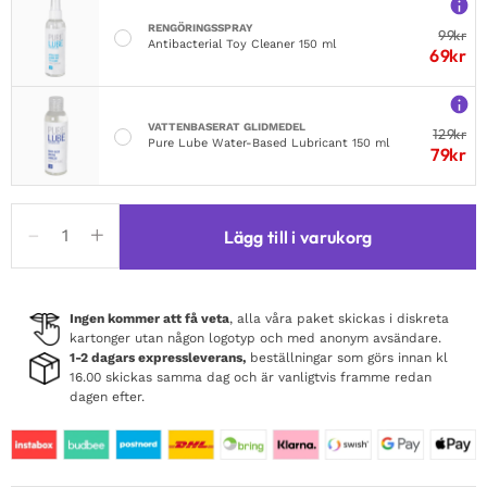
RENGÖRINGSSPRAY
99
kr
Antibacterial Toy Cleaner 150 ml
69
kr
VATTENBASERAT GLIDMEDEL
129
kr
Pure Lube Water-Based Lubricant 150 ml
79
kr
Leg
Lägg till i varukorg
Avenue
Roleplay
Bedroom
Referee
Ingen kommer att få veta
, alla våra paket skickas i diskreta
kartonger utan någon logotyp och med anonym avsändare.
mängd
1-2 dagars expressleverans,
beställningar som görs innan kl
16.00 skickas samma dag och är vanligtvis framme redan
dagen efter.