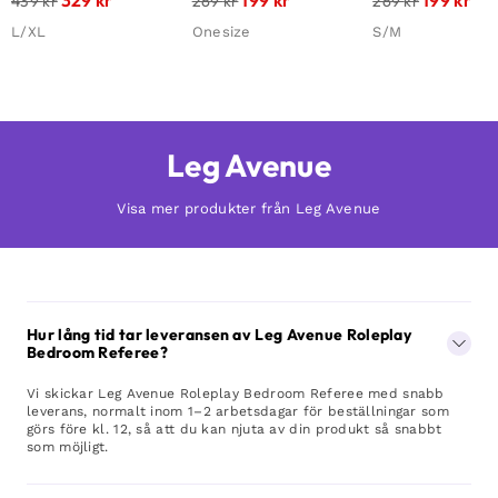
329
kr
199
kr
199
kr
439
kr
269
kr
269
kr
L/XL
Onesize
S/M
Leg Avenue
Visa mer produkter från Leg Avenue
Hur lång tid tar leveransen av Leg Avenue Roleplay
Bedroom Referee?
Vi skickar Leg Avenue Roleplay Bedroom Referee med snabb
leverans, normalt inom 1–2 arbetsdagar för beställningar som
görs före kl. 12, så att du kan njuta av din produkt så snabbt
som möjligt.