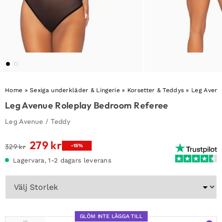
Home
»
Sexiga underkläder & Lingerie
»
Korsetter & Teddys
»
Leg Avenu
Leg Avenue Roleplay Bedroom Referee
Leg Avenue
/
Teddy
279
kr
Det
Det
329
kr
-15%
ursprungliga
nuvarande
Lagervara, 1-2 dagars leverans
priset
priset
var:
är:
329 kr.
279 kr.
GLÖM INTE LÄGGA TILL