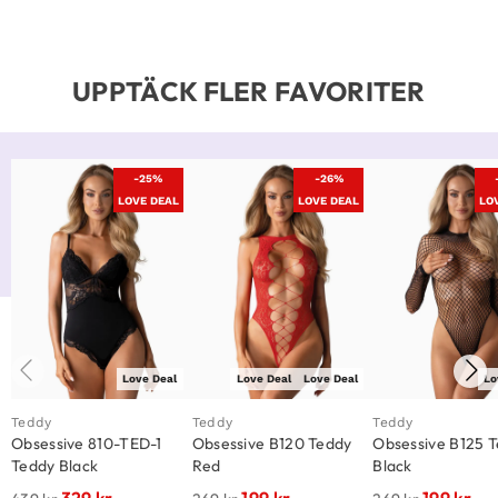
UPPTÄCK FLER FAVORITER
-25%
-26%
LOVE DEAL
LOVE DEAL
LO
Love Deal
Love Deal
Love Deal
Lo
Teddy
Teddy
Teddy
Obsessive 810-TED-1
Obsessive B120 Teddy
Obsessive B125 
Teddy Black
Red
Black