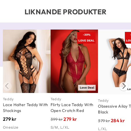
LIKNANDE PRODUKTER
-30%
LOVE DEAL
LO
Love Deal
Lo
Teddy
Teddy
Teddy
Lace Halter Teddy With
Flirty Lace Teddy With
Obsessive Ailay 
Stockings
Open Crotch Red
Black
279
kr
279
kr
399
kr
284
kr
379
kr
Onesize
S/M, L/XL
L/XL