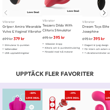
Love Deal
Love Deal
Vibrator
Vibrator
Vibrator
Teazers Dildo With
Grlpwr Amira Wearable
Dream Toys Elite
Clitoris Stimulator
Vulva & Vaginal Vibrator
Josephine
395
kr
695
kr
379
kr
395
kr
699
kr
695
kr
Silkeslen kropp
Stimulerar G-punkten
Elegant & lyxig design
Klitoris och G-punktstimulering
Vattensäker
För intern och extern 
Försedd med två motorer
USB-uppladdningsbar
7 vibrationsmönster och 3 h
UPPTÄCK FLER FAVORITER
-60%
-41%
LOVE DEAL
LOVE DEAL
LO