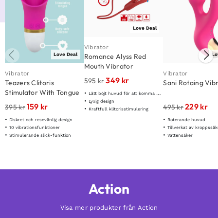
Love Deal
Vibrator
Love Deal
Lo
Romance Alyss Red
Mouth Vibrator
Vibrator
Vibrator
349
kr
595
kr
Teazers Clitoris
Sani Rotaing Vib
Stimulator With Tongue
Lätt böjt huvud för att komma åt de rätta punkterna
Lyxig design
159
kr
229
kr
395
kr
495
kr
Kraftfull klitorisstimulering
Diskret och resevänlig design
Roterande huvud
10 vibrationsfunktioner
Tillverkat av kroppssäk
Stimulerande slick-funktion
Vattensäker
Action
Visa mer produkter från Action