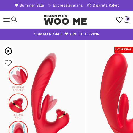
❤️ Summer Sale
✨ Expressleverans
📦 Diskreta Paket
Woo Me
0
Skip
SUMMER SALE ❤️ UPP TILL -70%
to
content
LOVE DEAL