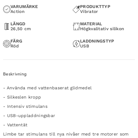
VARUMÄRKE
PRODUKTTYP
Action
Vibrator
LÄNGD
MATERIAL
26,50 cm
Högkvalitativ silikon
FÄRG
LADDNINGSTYP
Röd
USB
Beskrivning
- Använda med vattenbaserat glidmedel
- Silkeslen kropp
- Intensiv stimulans
- USB-uppladdningsbar
- Vattentät
Limbe tar stimulans till nya nivåer med tre motorer som