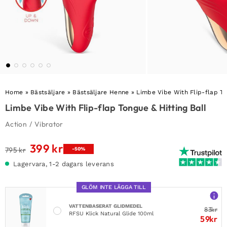
Home
»
Bästsäljare
»
Bästsäljare Henne
»
Limbe Vibe With Flip-flap To
Limbe Vibe With Flip-flap Tongue & Hitting Ball
Action
/
Vibrator
399
kr
Det
Det
795
kr
-50%
ursprungliga
nuvarande
Lagervara, 1-2 dagars leverans
priset
priset
var:
är:
GLÖM INTE LÄGGA TILL
795 kr.
399 kr.
VATTENBASERAT GLIDMEDEL
83
kr
RFSU Klick Natural Glide 100ml
59
kr