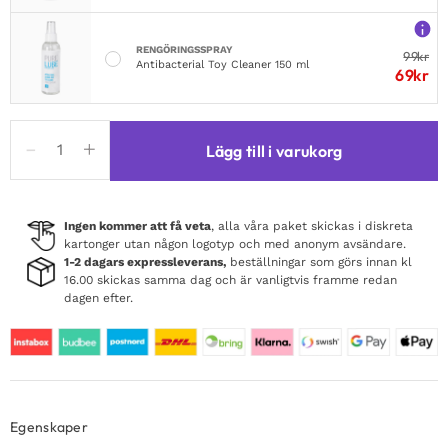
RENGÖRINGSSPRAY
99
kr
Antibacterial Toy Cleaner 150 ml
69
kr
Limbe
Lägg till i varukorg
Vibe
With
Flip-
flap
Ingen kommer att få veta
, alla våra paket skickas i diskreta
kartonger utan någon logotyp och med anonym avsändare.
Tongue
1-2 dagars expressleverans,
beställningar som görs innan kl
&
16.00 skickas samma dag och är vanligtvis framme redan
Hitting
dagen efter.
Ball
mängd
Egenskaper