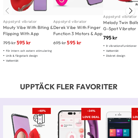
F
Appstyrd vibrator
Appstyrd vibrator
Appstyrd vibrator
Melody Twin Balls
Mouty Vibe With Biting &
Derek Vibe With Finger
G-Spot Vibrator
Flipping With App
Function 3 Motors & App
795
kr
595
kr
595
kr
795
kr
695
kr
9 vibrationsfunktioner
Vattentät
För intern och extern stimulering
Diskret design
Unik & färgstark design
Vattentät
UPPTÄCK FLER FAVORITER
-40%
-34%
LOVE DEAL
LO