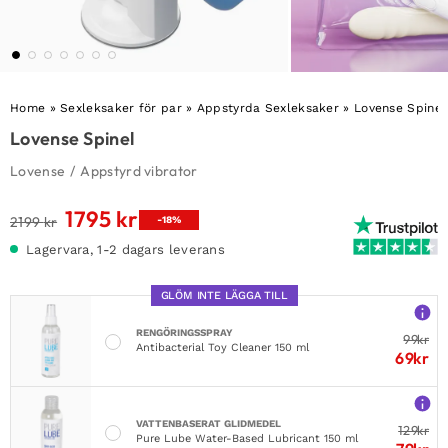
Home
»
Sexleksaker för par
»
Appstyrda Sexleksaker
»
Lovense Spinel
Lovense Spinel
Lovense
/
Appstyrd vibrator
1795
kr
Det
Det
2199
kr
-18%
ursprungliga
nuvarande
Lagervara, 1-2 dagars leverans
priset
priset
var:
är:
GLÖM INTE LÄGGA TILL
2199 kr.
1795 kr.
RENGÖRINGSSPRAY
99
kr
Antibacterial Toy Cleaner 150 ml
69
kr
VATTENBASERAT GLIDMEDEL
129
kr
Pure Lube Water-Based Lubricant 150 ml