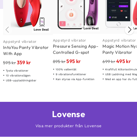
Love Deal
Lo
Love Deal
Appstyrd vibrator
Appstyrd vibrator
Appstyrd vibrator
Pressure Sensing App-
Magic Motion Ny
IntoYou Panty Vibrator
Controlled G-spot
Panty Vibrator
With App
Vibrator
595
kr
495
kr
895
kr
699
kr
359
kr
595
kr
100% vattentät
Kraftfull klitorisstimul
Tysta vibrationer
9 vibrationsfunktioner
USB Laddning med Magnet kontakt för 100%
10 vibrationslägen
Kan styras via App-funktion
Med en app har du full kontroll över
USB-uppladdningsbar
Lovense
Visa mer produkter från Lovense