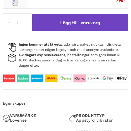
79
kr
Lovense
Lägg till i varukorg
Spinel
mängd
Ingen kommer att få veta
, alla våra paket skickas i diskreta
kartonger utan någon logotyp och med anonym avsändare.
1-2 dagars expressleverans,
beställningar som görs innan kl
16.00 skickas samma dag och är vanligtvis framme redan
dagen efter.
Egenskaper
VARUMÄRKE
PRODUKTTYP
Lovense
Appstyrd vibrator