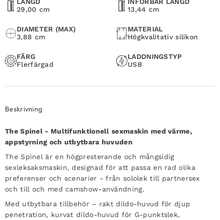
LÄNGD
INFÖRBAR LÄNGD
29,00 cm
13,44 cm
DIAMETER (MAX)
MATERIAL
3,88 cm
Högkvalitativ silikon
FÄRG
LADDNINGSTYP
Flerfärgad
USB
Beskrivning
The Spinel - Multifunktionell sexmaskin med värme,
appstyrning och utbytbara huvuden
The Spinel är en högpresterande och mångsidig
sexleksaksmaskin, designad för att passa en rad olika
preferenser och scenarier - från sololek till partnersex
och till och med camshow-användning.
Med utbytbara tillbehör – rakt dildo-huvud för djup
penetration, kurvat dildo-huvud för G-punktslek,