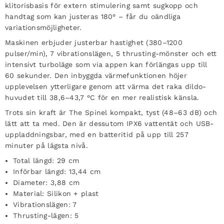
klitorisbasis för extern stimulering samt sugkopp och
handtag som kan justeras 180° – får du oändliga
variationsmöjligheter.
Maskinen erbjuder justerbar hastighet (380–1200
pulser/min), 7 vibrationslägen, 5 thrusting-mönster och ett
intensivt turboläge som via appen kan förlängas upp till
60 sekunder. Den inbyggda värmefunktionen höjer
upplevelsen ytterligare genom att värma det raka dildo-
huvudet till 38,6–43,7 °C för en mer realistisk känsla.
Trots sin kraft är The Spinel kompakt, tyst (48–63 dB) och
lätt att ta med. Den är dessutom IPX6 vattentät och USB-
uppladdningsbar, med en batteritid på upp till 257
minuter på lägsta nivå.
Total längd: 29 cm
Införbar längd: 13,44 cm
Diameter: 3,88 cm
Material: Silikon + plast
Vibrationslägen: 7
Thrusting-lägen: 5