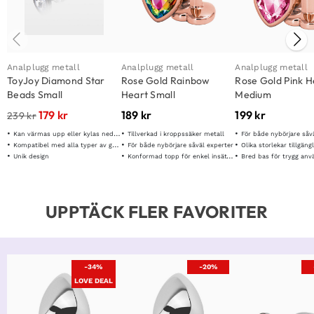
Analplugg metall
Analplugg metall
Analplugg metall
ToyJoy Diamond Star
Rose Gold Rainbow
Rose Gold Pink H
Beads Small
Heart Small
Medium
179
kr
189
kr
199
kr
239
kr
Kan värmas upp eller kylas ned för tempratursspel
Tillverkad i kroppssäker metall
För både nybörjare såv
Kompatibel med alla typer av glidmedel
För både nybörjare såväl experter
Olika storlekar tillgängl
Unik design
Konformad topp för enkel insättning
Bred bas för trygg an
UPPTÄCK FLER FAVORITER
-34%
-20%
LOVE DEAL