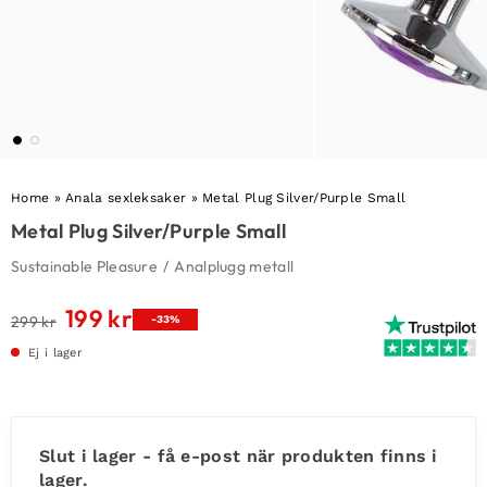
Home
»
Anala sexleksaker
»
Metal Plug Silver/Purple Small
Metal Plug Silver/Purple Small
Sustainable Pleasure
/
Analplugg metall
199
kr
Det
Det
299
kr
-33%
ursprungliga
nuvarande
Ej i lager
priset
priset
var:
är:
299 kr.
199 kr.
Slut i lager - få e-post när produkten finns i
lager.