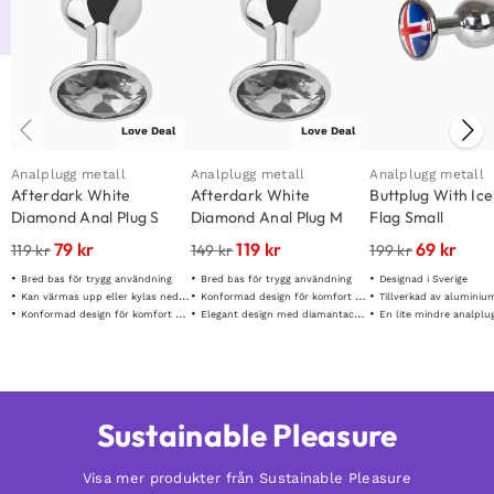
Love Deal
Love Deal
Analplugg metall
Analplugg metall
Analplugg metall
Afterdark White
Afterdark White
Buttplug With Ic
Diamond Anal Plug S
Diamond Anal Plug M
Flag Small
79
kr
119
kr
69
kr
119
kr
149
kr
199
kr
Bred bas för trygg användning
Bred bas för trygg användning
Designad i Sverige
Kan värmas upp eller kylas ned för tempratursspel
Konformad design för komfort & stabilitet
Tillverkad av aluminiu
Konformad design för komfort & stabilitet
Elegant design med diamantaccent
En lite mindre analplu
Sustainable Pleasure
Visa mer produkter från Sustainable Pleasure