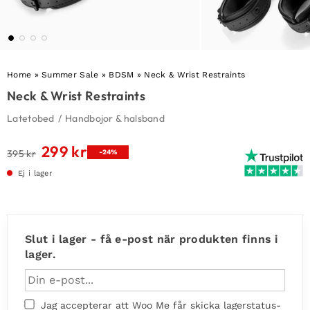
Home
»
Summer Sale
»
BDSM
»
Neck & Wrist Restraints
Neck & Wrist Restraints
Latetobed
/
Handbojor & halsband
299
kr
Det
Det
395
kr
-24%
ursprungliga
nuvarande
Ej i lager
priset
priset
var:
är:
395 kr.
299 kr.
Slut i lager - få e-post när produkten finns i
lager.
Jag accepterar att Woo Me får skicka lagerstatus-