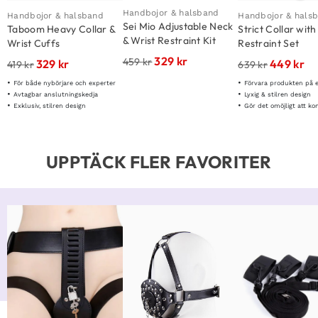
Handbojor & halsband
Handbojor & halsband
Handbojor & hals
Sei Mio Adjustable Neck
Taboom Heavy Collar &
Strict Collar with
& Wrist Restraint Kit
Wrist Cuffs
Restraint Set
329
kr
459
kr
329
kr
449
kr
419
kr
639
kr
För både nybörjare och experter
Förvara produkten på en sval oc
Avtagbar anslutningskedja
Lyxig & stilren design
Exklusiv, stilren design
Gör det omöjligt att k
UPPTÄCK FLER FAVORITER