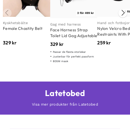
2 fö
2 för 499 kr
Kyskhetsbälte
Hand och fotbojor
Gag med harness
Female Chastity Belt
Nylon Velcro Be
Face Harness Strap
Restraints With P
Toilet Lid Gag Adjustable
Hook
329
kr
259
kr
329
kr
Passar de flesta storlekar
Justerbar för perfekt passform
BDSM mask
Latetobed
Visa mer produkter från Latetobed