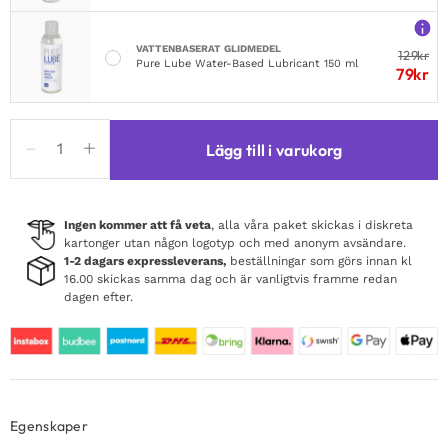
VATTENBASERAT GLIDMEDEL
129
kr
Pure Lube Water-Based Lubricant 150 ml
79
kr
Nipple
Lägg till i varukorg
Covers
Cross
Shapped
Holografic
Ingen kommer att få veta
, alla våra paket skickas i diskreta
kartonger utan någon logotyp och med anonym avsändare.
mängd
1-2 dagars expressleverans,
beställningar som görs innan kl
16.00 skickas samma dag och är vanligtvis framme redan
dagen efter.
Egenskaper