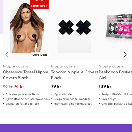
-25%
LOVE DEAL
Love Deal
Nipple covers
Nipple covers
Nipple covers
Obsessive Tassel Nipple
Taboom Nipple X Covers
Peekaboo Pastie
Covers Black
Black
Girl
74
kr
79
kr
139
kr
99
kr
One size, passar de flesta
Iögonfallande
Sexiga tillbehör till bo
Självhäftande och återanvändbara
Sexiga tillbehör till bondage
Unik design
Skapar en fulländad look
Framhäver dina vackra bröst
One size, passar de fle