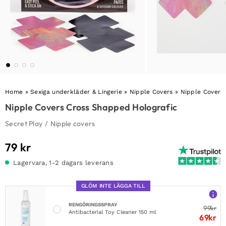
Home
»
Sexiga underkläder & Lingerie
»
Nipple Covers
»
Nipple Covers
Nipple Covers Cross Shapped Holografic
Secret Play
/
Nipple covers
79
kr
Lagervara, 1-2 dagars leverans
GLÖM INTE LÄGGA TILL
RENGÖRINGSSPRAY
99
kr
Antibacterial Toy Cleaner 150 ml
69
kr