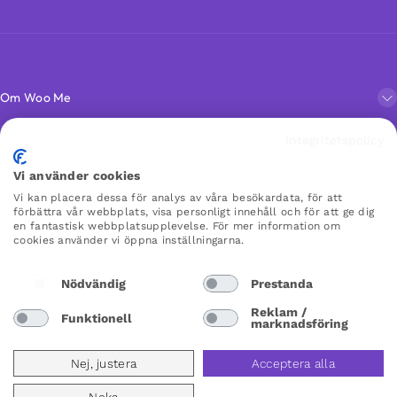
Om Woo Me
Integritetspolicy
Kundservice
Vi använder cookies
Vi kan placera dessa för analys av våra besökardata, för att
Favoriter
förbättra vår webbplats, visa personligt innehåll och för att ge dig
en fantastisk webbplatsupplevelse. För mer information om
cookies använder vi öppna inställningarna.
WOO ME
Nödvändig
Prestanda
×
×
Reklam /
Funktionell
marknadsföring
Sweden
Nej, justera
Acceptera alla