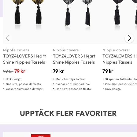
Nipple covers
Nipple covers
Nipple covers
TOYZ4LOVERS Heart
TOYZ4LOVERS Heart
TOYZ4LOVERS H
Shine Nipples Tassels
Shine Nipples Tassels
Nipples Tassels
Black
79
kr
79
kr
79
kr
99
kr
Unik design
Med charmiga toffsar
Skapar en fulländad lo
One size, passar de flesta
Skapar en fulländad look
One size, passar de fle
Vackert skimrande detaljer
One size, passar de flesta
Unik design
UPPTÄCK FLER FAVORITER