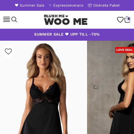
❤️ Summer Sale
✨ Expressleverans
📦 Diskreta Paket
Woo Me
0
Skip
SUMMER SALE ❤️ UPP TILL -70%
to
content
LOVE DEAL