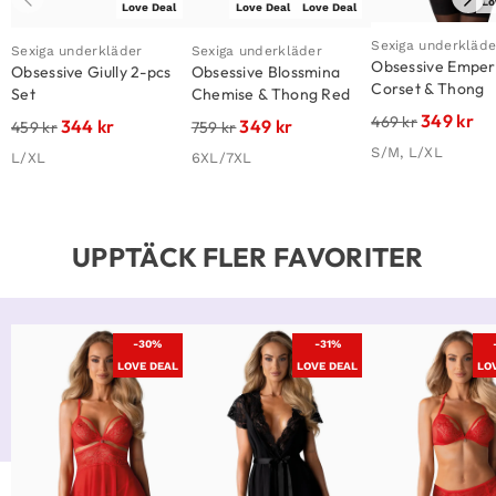
Lo
Love Deal
Love Deal
Love Deal
Sexiga underkläde
Sexiga underkläder
Sexiga underkläder
Obsessive Emper
Obsessive Giully 2-pcs
Obsessive Blossmina
Corset & Thong
Set
Chemise & Thong Red
349
kr
469
kr
344
kr
349
kr
459
kr
759
kr
S/M, L/XL
L/XL
6XL/7XL
UPPTÄCK FLER FAVORITER
-30%
-31%
LOVE DEAL
LOVE DEAL
LO