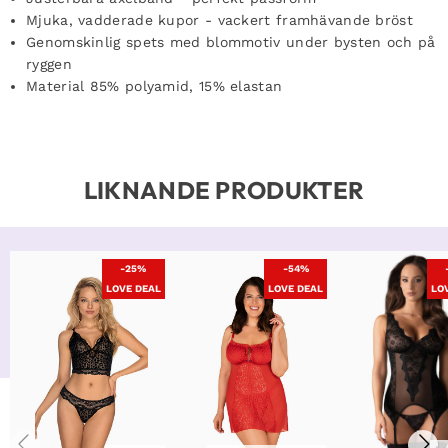
Mjuka, vadderade kupor - vackert framhävande bröst
Genomskinlig spets med blommotiv under bysten och på
ryggen
Material 85% polyamid, 15% elastan
LIKNANDE PRODUKTER
-25%
-54%
LOVE DEAL
LOVE DEAL
LO