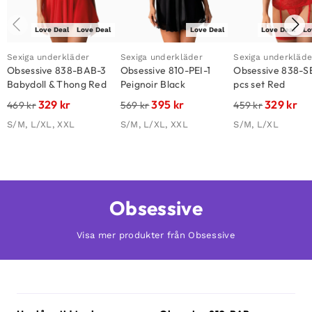
Love Deal
Love Deal
Love Deal
Love Deal
Lo
Sexiga underkläder
Sexiga underkläder
Sexiga underkläde
Obsessive 838-BAB-3
Obsessive 810-PEI-1
Obsessive 838-S
Babydoll & Thong Red
Peignoir Black
pcs set Red
329
kr
395
kr
329
kr
469
kr
569
kr
459
kr
S/M, L/XL, XXL
S/M, L/XL, XXL
S/M, L/XL
Obsessive
Visa mer produkter från Obsessive