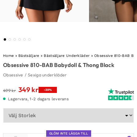
Home
»
Bästsäljare
»
Bästsäljare Underkläder
»
Obsessive 810-BAB Bab
Obsessive 810-BAB Babydoll & Thong Black
Obsessive
/
Sexiga underkläder
349
kr
Det
Det
499
kr
-30%
ursprungliga
nuvarande
Lagervara, 1-2 dagars leverans
priset
priset
var:
är:
499 kr.
349 kr.
GLÖM INTE LÄGGA TILL