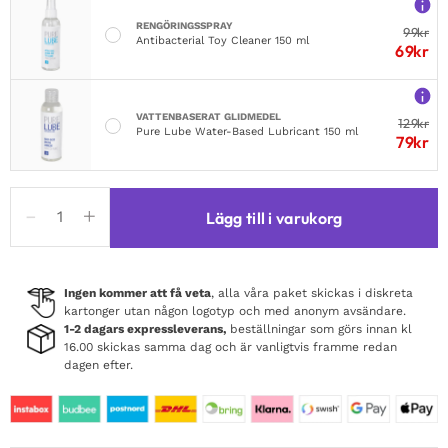
RENGÖRINGSSPRAY
99
kr
Antibacterial Toy Cleaner 150 ml
69
kr
VATTENBASERAT GLIDMEDEL
129
kr
Pure Lube Water-Based Lubricant 150 ml
79
kr
Obsessive
Lägg till i varukorg
810-
BAB
Babydoll
&
Ingen kommer att få veta
, alla våra paket skickas i diskreta
kartonger utan någon logotyp och med anonym avsändare.
Thong
1-2 dagars expressleverans,
beställningar som görs innan kl
Black
16.00 skickas samma dag och är vanligtvis framme redan
mängd
dagen efter.