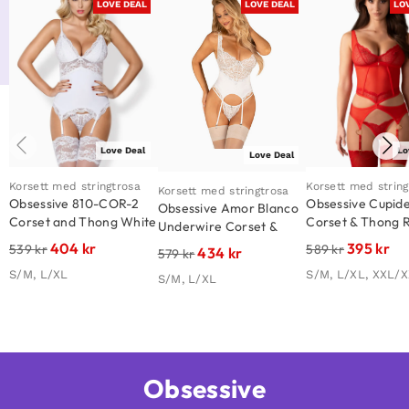
LOVE DEAL
LOVE DEAL
LO
Love Deal
Lo
Love Deal
Korsett med stringtrosa
Korsett med string
Korsett med stringtrosa
Obsessive 810-COR-2
Obsessive Cupide
Obsessive Amor Blanco
Corset and Thong White
Corset & Thong 
Underwire Corset &
Thong White
404
kr
395
kr
539
kr
589
kr
434
kr
579
kr
S/M, L/XL
S/M, L/XL, XXL/
S/M, L/XL
Obsessive