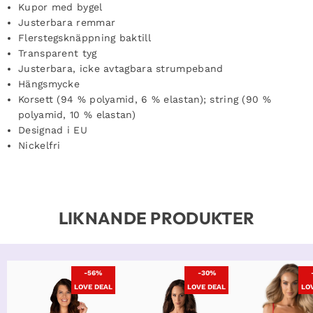
Kupor med bygel
Justerbara remmar
Flerstegsknäppning baktill
Transparent tyg
Justerbara, icke avtagbara strumpeband
Hängsmycke
Korsett (94 % polyamid, 6 % elastan); string (90 %
polyamid, 10 % elastan)
Designad i EU
Nickelfri
LIKNANDE PRODUKTER
-56%
-30%
LOVE DEAL
LOVE DEAL
LO