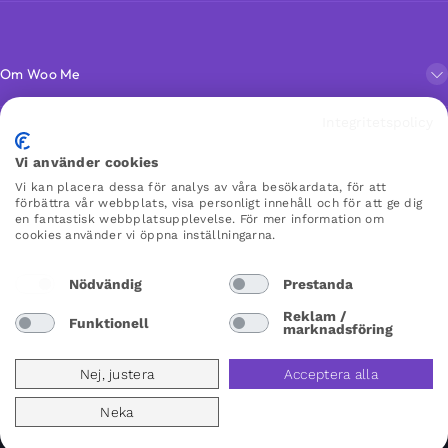
Om Woo Me
Integritetspolicy
Kundservice
Vi använder cookies
Vi kan placera dessa för analys av våra besökardata, för att
Favoriter
förbättra vår webbplats, visa personligt innehåll och för att ge dig
en fantastisk webbplatsupplevelse. För mer information om
cookies använder vi öppna inställningarna.
WOO ME
Nödvändig
Prestanda
×
×
Reklam /
Funktionell
marknadsföring
Sweden
Nej, justera
Acceptera alla
Neka