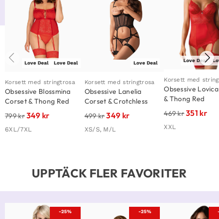
Love Deal
Lo
Love Deal
Love Deal
Love Deal
Korsett med string
Korsett med stringtrosa
Korsett med stringtrosa
Obsessive Lovica
Obsessive Blossmina
Obsessive Lanelia
& Thong Red
Corset & Thong Red
Corset & Crotchless
Thong
351
kr
469
kr
349
kr
349
kr
799
kr
499
kr
XXL
6XL/7XL
XS/S, M/L
UPPTÄCK FLER FAVORITER
-25%
-25%