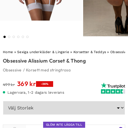
Home
»
Sexiga underkläder & Lingerie
»
Korsetter & Teddys
»
Obsessive
Obsessive Alissium Corset & Thong
Obsessive
/
Korsett med stringtrosa
369
kr
Det
Det
499
kr
-26%
ursprungliga
nuvarande
Lagervara, 1-2 dagars leverans
priset
priset
var:
är:
499 kr.
369 kr.
GLÖM INTE LÄGGA TILL