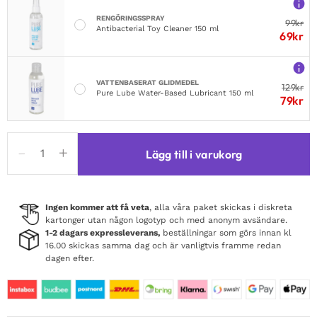
RENGÖRINGSSPRAY
99
kr
Antibacterial Toy Cleaner 150 ml
69
kr
VATTENBASERAT GLIDMEDEL
129
kr
Pure Lube Water-Based Lubricant 150 ml
79
kr
Obsessive
Lägg till i varukorg
Alissium
Corset
&
Thong
Ingen kommer att få veta
, alla våra paket skickas i diskreta
kartonger utan någon logotyp och med anonym avsändare.
mängd
1-2 dagars expressleverans,
beställningar som görs innan kl
16.00 skickas samma dag och är vanligtvis framme redan
dagen efter.