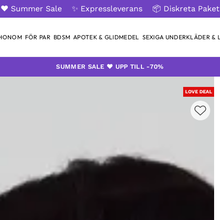
❤️ Summer Sale
✨ Expressleverans
📦 Diskreta Paket
 HONOM
FÖR PAR
BDSM
APOTEK & GLIDMEDEL
SEXIGA UNDERKLÄDER & L
SUMMER SALE ❤️ UPP TILL -70%
LOVE DEAL