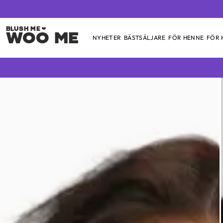
Woo Me
NYHETER
BÄSTSÄLJARE
FÖR HENNE
FÖR
Skip
to
content