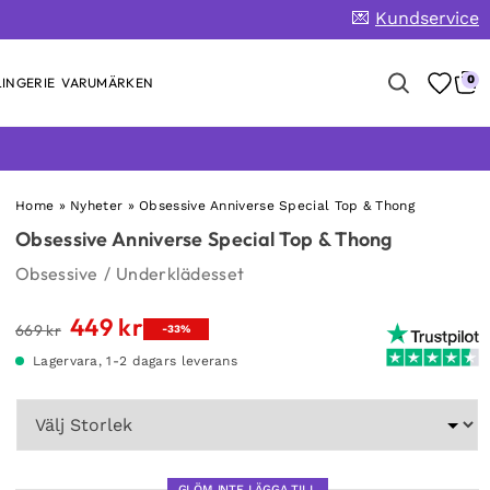
💌
Kundservice
0
INGERIE
VARUMÄRKEN
Home
»
Nyheter
»
Obsessive Anniverse Special Top & Thong
Obsessive Anniverse Special Top & Thong
Obsessive
/
Underklädesset
449
kr
Det
Det
669
kr
-33%
ursprungliga
nuvarande
Lagervara, 1-2 dagars leverans
priset
priset
var:
är:
669 kr.
449 kr.
GLÖM INTE LÄGGA TILL