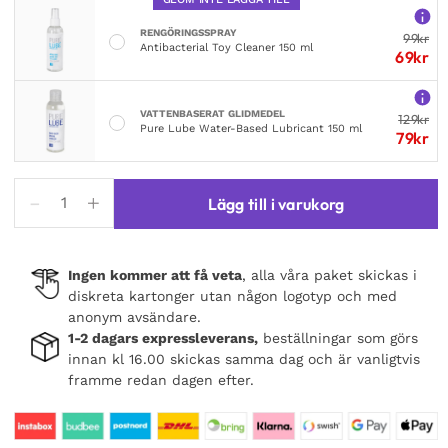
RENGÖRINGSSPRAY
99
kr
Antibacterial Toy Cleaner 150 ml
69
kr
VATTENBASERAT GLIDMEDEL
129
kr
Pure Lube Water-Based Lubricant 150 ml
79
kr
Obsessive
Lägg till i varukorg
Anniverse
Special
Top
Ingen kommer att få veta
, alla våra paket skickas i
&
diskreta kartonger utan någon logotyp och med
Thong
anonym avsändare.
mängd
1-2 dagars expressleverans,
beställningar som görs
innan kl 16.00 skickas samma dag och är vanligtvis
framme redan dagen efter.