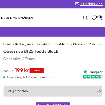
💌
Kundservice
0
INGERIE
VARUMÄRKEN
Home
»
Bästsäljare
»
Bästsäljare Underkläder
»
Obsessive B125 Teddy Black
Obsessive B125 Teddy Black
Obsessive
/
Teddy
199
kr
Det
Det
269
kr
-26%
ursprungliga
nuvarande
Lagervara, 1-2 dagars leverans
priset
priset
var:
är:
269 kr.
199 kr.
GLÖM INTE LÄGGA TILL