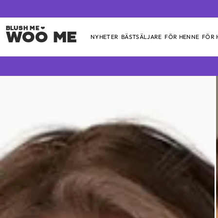
Woo Me
NYHETER
BÄSTSÄLJARE
FÖR HENNE
FÖR
Skip
to
content