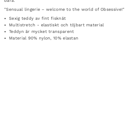
bära.
"Sensual lingerie – welcome to the world of Obsessive!"
Sexig teddy av fint fisknät
Multistretch - elastiskt och töjbart material
Teddyn är mycket transparent
Material 90% nylon, 10% elastan