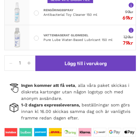
RENGÖRINGSSPRAY
99
kr
Antibacterial Toy Cleaner 150 ml
69
kr
VATTENBASERAT GLIDMEDEL
129
kr
Pure Lube Water-Based Lubricant 150 ml
79
kr
Obsessive
Lägg till i varukorg
B125
Teddy
Black
Ingen kommer att få veta
, alla våra paket skickas i
mängd
diskreta kartonger utan någon logotyp och med
anonym avsändare.
1-2 dagars expressleverans,
beställningar som görs
innan kl 16.00 skickas samma dag och är vanligtvis
framme redan dagen efter.