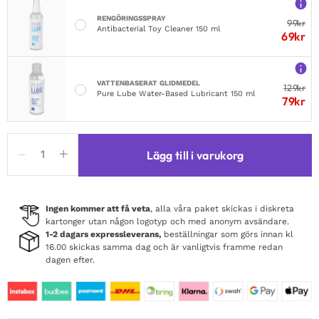
RENGÖRINGSSPRAY
99
kr
Antibacterial Toy Cleaner 150 ml
69
kr
VATTENBASERAT GLIDMEDEL
129
kr
Pure Lube Water-Based Lubricant 150 ml
79
kr
Obsessive
Lägg till i varukorg
Blomentis
Babydoll
&
Thong
Ingen kommer att få veta
, alla våra paket skickas i diskreta
kartonger utan någon logotyp och med anonym avsändare.
mängd
1-2 dagars expressleverans,
beställningar som görs innan kl
16.00 skickas samma dag och är vanligtvis framme redan
dagen efter.