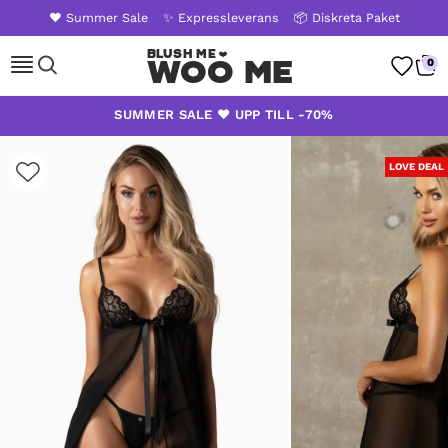
❤️ Summer Sale
✨ Expressleverans
📦 Diskreta Paket
Woo Me
0
Skip
SUMMER SALE ❤️ UPP TILL -70%
to
content
LOVE DEAL