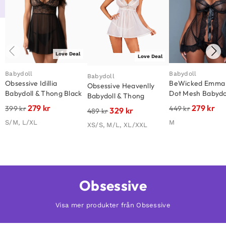
Love Deal
Love Deal
Babydoll
Babydoll
Babydoll
Obsessive Idillia
BeWicked Emma 
Obsessive Heavenlly
Babydoll & Thong Black
Dot Mesh Babydol
Babydoll & Thong
279
kr
279
kr
399
kr
449
kr
329
kr
489
kr
S/M, L/XL
M
XS/S, M/L, XL/XXL
Obsessive
Visa mer produkter från Obsessive