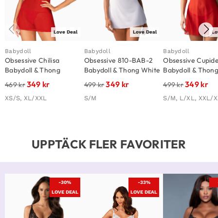
Love Deal
Love Deal
Lo
Babydoll
Babydoll
Babydoll
Obsessive Chilisa
Obsessive 810-BAB-2
Obsessive Cupide
Babydoll & Thong
Babydoll & Thong White
Babydoll & Thon
349
kr
349
kr
349
kr
469
kr
499
kr
499
kr
XS/S, XL/XXL
S/M
S/M, L/XL, XXL/
UPPTÄCK FLER FAVORITER
-30%
-33%
LOVE DEAL
LOVE DEAL