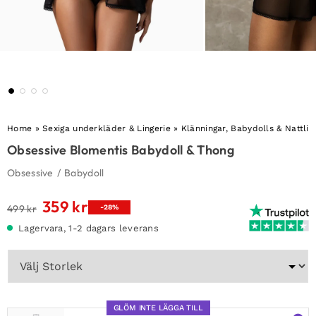
Home
»
Sexiga underkläder & Lingerie
»
Klänningar, Babydolls & Nattli
Obsessive Blomentis Babydoll & Thong
Obsessive
/
Babydoll
359
kr
Det
Det
499
kr
-28%
ursprungliga
nuvarande
Lagervara, 1-2 dagars leverans
priset
priset
var:
är:
499 kr.
359 kr.
GLÖM INTE LÄGGA TILL