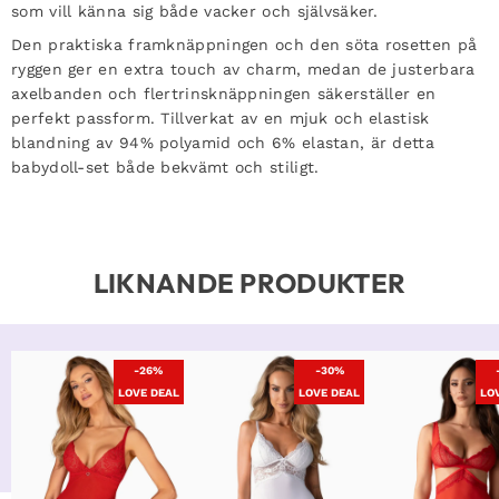
som vill känna sig både vacker och självsäker.
Den praktiska framknäppningen och den söta rosetten på
ryggen ger en extra touch av charm, medan de justerbara
axelbanden och flertrinsknäppningen säkerställer en
perfekt passform. Tillverkat av en mjuk och elastisk
blandning av 94% polyamid och 6% elastan, är detta
babydoll-set både bekvämt och stiligt.
LIKNANDE PRODUKTER
-26%
-30%
LOVE DEAL
LOVE DEAL
LO