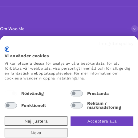
Om Woo Me
Integritetspolicy
Kundservice
Vi använder cookies
Vi kan placera dessa för analys av våra besökardata, för att
Favoriter
förbättra vår webbplats, visa personligt innehåll och för att ge dig
en fantastisk webbplatsupplevelse. För mer information om
cookies använder vi öppna inställningarna.
WOO ME
Nödvändig
Prestanda
×
×
Reklam /
Funktionell
marknadsföring
Sweden
Nej, justera
Acceptera alla
Neka