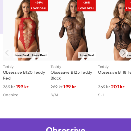
-26%
-26%
LOVE DEAL
LOVE DEAL
LO
Love Deal
Love Deal
Love Deal
Lo
Teddy
Teddy
Teddy
Obsessive B120 Teddy
Obsessive B125 Teddy
Obsessive B118 T
Red
Black
199
kr
199
kr
201
kr
269
kr
269
kr
269
kr
Onesize
S/M
S-L
Obsessive