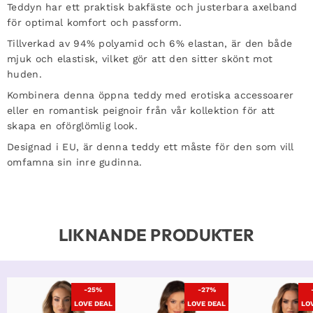
Teddyn har ett praktisk bakfäste och justerbara axelband
för optimal komfort och passform.
Tillverkad av 94% polyamid och 6% elastan, är den både
mjuk och elastisk, vilket gör att den sitter skönt mot
huden.
Kombinera denna öppna teddy med erotiska accessoarer
eller en romantisk peignoir från vår kollektion för att
skapa en oförglömlig look.
Designad i EU, är denna teddy ett måste för den som vill
omfamna sin inre gudinna.
LIKNANDE PRODUKTER
-25%
-27%
LOVE DEAL
LOVE DEAL
LO