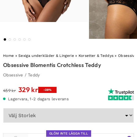
Home
»
Sexiga underkläder & Lingerie
»
Korsetter & Teddys
»
Obsessive
Obsessive Blomentis Crotchless Teddy
Obsessive
/
Teddy
329
kr
Det
Det
459
kr
-28%
ursprungliga
nuvarande
Lagervara, 1-2 dagars leverans
priset
priset
var:
är:
459 kr.
329 kr.
GLÖM INTE LÄGGA TILL