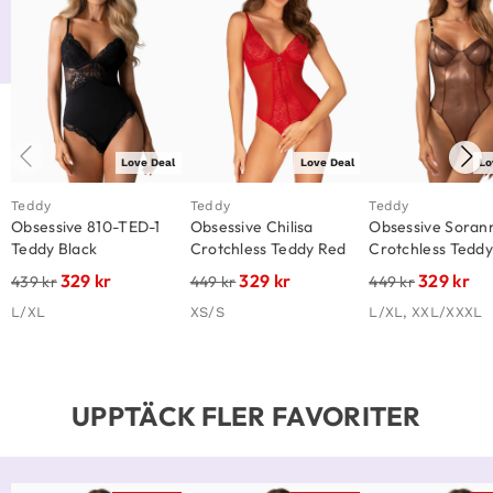
Love Deal
Love Deal
Lo
Teddy
Teddy
Teddy
Obsessive 810-TED-1
Obsessive Chilisa
Obsessive Soran
Teddy Black
Crotchless Teddy Red
Crotchless Tedd
329
kr
329
kr
329
kr
439
kr
449
kr
449
kr
L/XL
XS/S
L/XL, XXL/XXXL
UPPTÄCK FLER FAVORITER