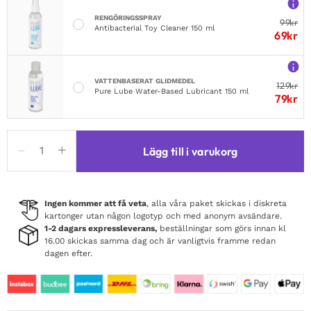
RENGÖRINGSSPRAY
99
kr
Antibacterial Toy Cleaner 150 ml
69
kr
VATTENBASERAT GLIDMEDEL
129
kr
Pure Lube Water-Based Lubricant 150 ml
79
kr
Obsessive
Lägg till i varukorg
Blomentis
Crotchless
Teddy
mängd
Ingen kommer att få veta
, alla våra paket skickas i diskreta
kartonger utan någon logotyp och med anonym avsändare.
1-2 dagars expressleverans,
beställningar som görs innan kl
16.00 skickas samma dag och är vanligtvis framme redan
dagen efter.