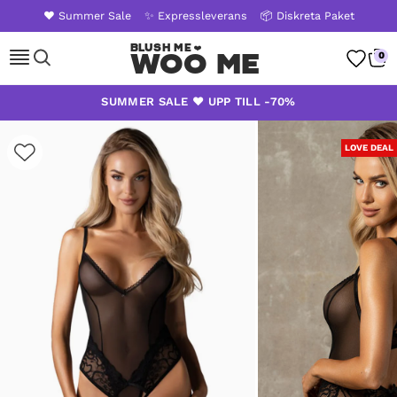
❤️ Summer Sale
✨ Expressleverans
📦 Diskreta Paket
Woo Me
0
Skip
SUMMER SALE ❤️ UPP TILL -70%
to
content
LOVE DEAL