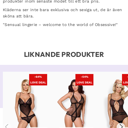
produkter inom senaste modet till ett bra pris.
Kläderna ser inte bara exklusiva och sexiga ut, de är även
sköna att bära.
"Sensual lingerie – welcome to the world of Obsessive!"
LIKNANDE PRODUKTER
-64%
-54%
LOVE DEAL
LOVE DEAL
LO