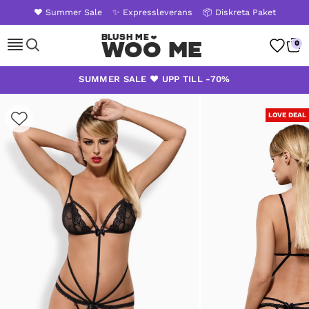
❤️ Summer Sale
✨ Expressleverans
📦 Diskreta Paket
Woo Me
0
Skip
SUMMER SALE ❤️ UPP TILL -70%
to
content
LOVE DEAL