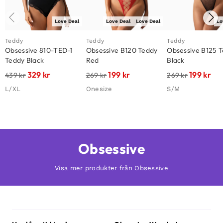
Love Deal
Love Deal
Love Deal
Lo
Teddy
Teddy
Teddy
Obsessive 810-TED-1
Obsessive B120 Teddy
Obsessive B125 
Teddy Black
Red
Black
329
kr
199
kr
199
kr
439
kr
269
kr
269
kr
L/XL
Onesize
S/M
Obsessive
Visa mer produkter från Obsessive