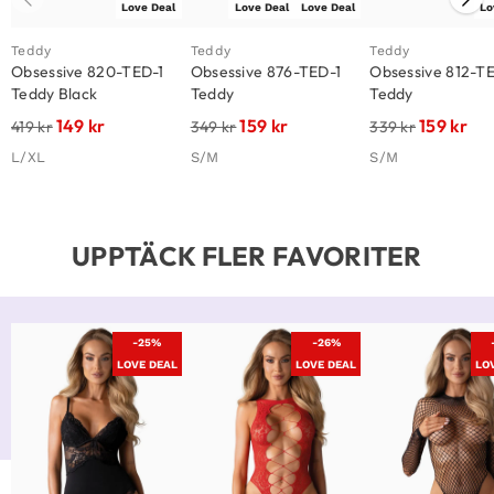
Love Deal
Love Deal
Love Deal
Lo
Teddy
Teddy
Teddy
Obsessive 820-TED-1
Obsessive 876-TED-1
Obsessive 812-T
Teddy Black
Teddy
Teddy
149
kr
159
kr
159
kr
419
kr
349
kr
339
kr
L/XL
S/M
S/M
UPPTÄCK FLER FAVORITER
-25%
-26%
LOVE DEAL
LOVE DEAL
LO