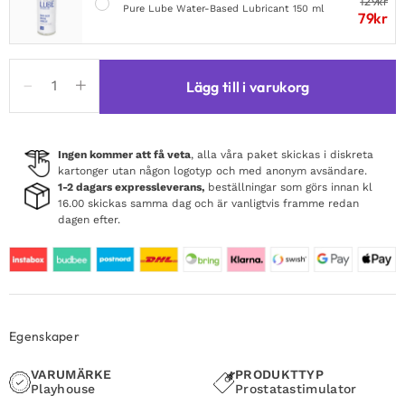
129
kr
Pure Lube Water-Based Lubricant 150 ml
79
kr
P-
Lägg till i varukorg
spot
Tapper
Plug
Vibrating
Ingen kommer att få veta
, alla våra paket skickas i diskreta
kartonger utan någon logotyp och med anonym avsändare.
+
1-2 dagars expressleverans,
beställningar som görs innan kl
Remote
16.00 skickas samma dag och är vanligtvis framme redan
mängd
dagen efter.
Egenskaper
VARUMÄRKE
PRODUKTTYP
Playhouse
Prostatastimulator