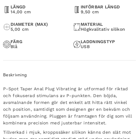
LÄNGD
INFÖRBAR LÄNGD
14,00 cm
9,50 cm
DIAMETER (MAX)
MATERIAL
5,00 cm
Högkvalitativ silikon
FÄRG
LADDNINGSTYP
Blå
USB
Beskrivning
P-Spot Taper Anal Plug Vibrating är utformad för riktad
och fokuserad stimulans av P-punkten. Den böjda,
avsmalnande formen gör det enkelt att hitta rätt vinkel
och position, samtidigt som designen ger en bekväm och
följsam användning. Pluggen är framtagen för dig som vill
kombinera precision med justerbar intensitet.
Tillverkad i mjuk, kroppssäker silikon känns den slät mot