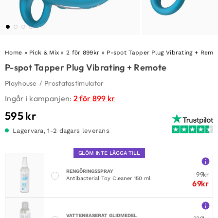
Home
»
Pick & Mix
»
2 för 899kr
»
P-spot Tapper Plug Vibrating + Remo
P-spot Tapper Plug Vibrating + Remote
Playhouse
/
Prostatastimulator
Ingår i kampanjen:
2 för 899 kr
595
kr
Lagervara, 1-2 dagars leverans
GLÖM INTE LÄGGA TILL
RENGÖRINGSSPRAY
99
kr
Antibacterial Toy Cleaner 150 ml
69
kr
VATTENBASERAT GLIDMEDEL