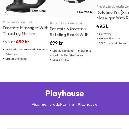
Prostatastimulato
Love Deal
Rotating Prostat
2 för 799 kr
Massager With 
Prostatastimulator
Control
Prostatastimulator
495
kr
Prostate Massager With
Prostate Vibrator +
Thrusting Motion
Rotating Beads With
Fjärrstyrd
Vattensäker IPX7
Wireless Remote
459
kr
695
kr
699
kr
360° roterande huvud
Stötande, penetrerande funktion
Uppladdningsbar – miljövänlig
Fjärrstyrd
Med trådlös fjärrkontroll
Uppladdningsbar
Längd 14 cm
Playhouse
Visa mer produkter från Playhouse