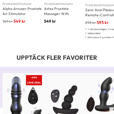
Prostatastimulator
Prostatastimulator
Prostatastimulato
Alpha Arouser Prostate
Astex Prostate
Zenn Anal Pleasu
Air Stimulator
Massager With
Remote-Controll
Thrusting & Tapping
549
kr
549
kr
749
kr
595
kr
895
kr
7 vibrationslägen, 3 hastigheter &
Vattensäker
Stimulera P-punkten för magis
UPPTÄCK FLER FAVORITER
-34%
LOVE DEAL