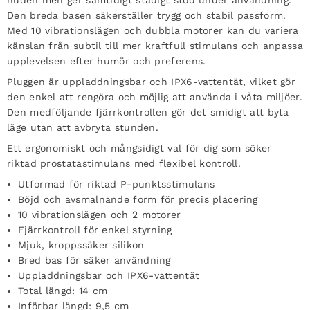
huden men ger samtidigt stadigt stöd under användning.
Den breda basen säkerställer trygg och stabil passform.
Med 10 vibrationslägen och dubbla motorer kan du variera
känslan från subtil till mer kraftfull stimulans och anpassa
upplevelsen efter humör och preferens.
Pluggen är uppladdningsbar och IPX6-vattentät, vilket gör
den enkel att rengöra och möjlig att använda i våta miljöer.
Den medföljande fjärrkontrollen gör det smidigt att byta
läge utan att avbryta stunden.
Ett ergonomiskt och mångsidigt val för dig som söker
riktad prostatastimulans med flexibel kontroll.
Utformad för riktad P-punktsstimulans
Böjd och avsmalnande form för precis placering
10 vibrationslägen och 2 motorer
Fjärrkontroll för enkel styrning
Mjuk, kroppssäker silikon
Bred bas för säker användning
Uppladdningsbar och IPX6-vattentät
Total längd: 14 cm
Införbar längd: 9,5 cm