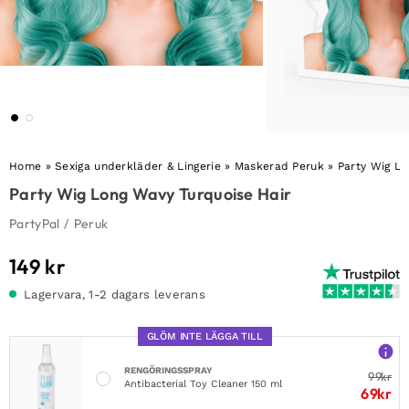
Home
»
Sexiga underkläder & Lingerie
»
Maskerad Peruk
»
Party Wig Lo
Party Wig Long Wavy Turquoise Hair
PartyPal
/
Peruk
149
kr
Lagervara, 1-2 dagars leverans
GLÖM INTE LÄGGA TILL
RENGÖRINGSSPRAY
99
kr
Antibacterial Toy Cleaner 150 ml
69
kr