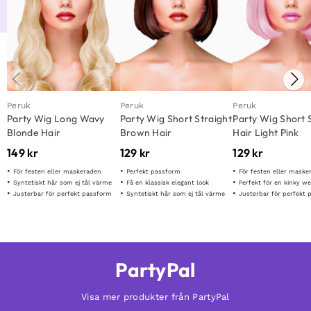
Peruk
Peruk
Peruk
Party Wig Long Wavy
Party Wig Short Straight
Party Wig Short 
Blonde Hair
Brown Hair
Hair Light Pink
149
kr
129
kr
129
kr
För festen eller maskeraden
Perfekt passform
För festen eller maske
Syntetiskt hår som ej tål värme
Få en klassisk elegant look
Perfekt för en kinky w
Justerbar för perfekt passform
Syntetiskt hår som ej tål värme
Justerbar för perfekt
PartyPal
Visa mer produkter från PartyPal