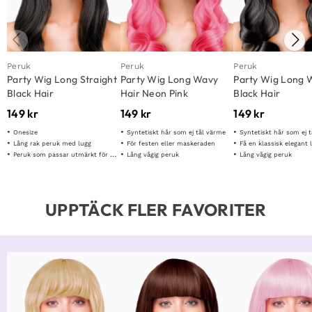
Peruk
Peruk
Peruk
Party Wig Long Straight
Party Wig Long Wavy
Party Wig Long 
Black Hair
Hair Neon Pink
Black Hair
149
kr
149
kr
149
kr
Onesize
Syntetiskt hår som ej tål värme
Syntetiskt hår som ej 
Lång rak peruk med lugg
För festen eller maskeraden
Få en klassisk elegant 
Peruk som passar utmärkt för olika ändamål
Lång vågig peruk
Lång vågig peruk
UPPTÄCK FLER FAVORITER