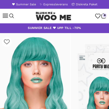
❤️ Summer Sale
✨ Expressleverans
📦 Diskreta Paket
Woo Me
0
Skip
SUMMER SALE ❤️ UPP TILL -70%
to
content