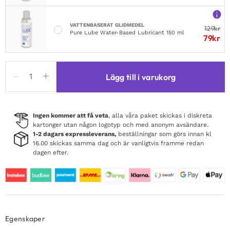
VATTENBASERAT GLIDMEDEL
129
kr
Pure Lube Water-Based Lubricant 150 ml
79
kr
Party
Lägg till i varukorg
Wig
Long
Wavy
Turquoise
Ingen kommer att få veta
, alla våra paket skickas i diskreta
kartonger utan någon logotyp och med anonym avsändare.
Hair
1-2 dagars expressleverans,
beställningar som görs innan kl
mängd
16.00 skickas samma dag och är vanligtvis framme redan
dagen efter.
Egenskaper