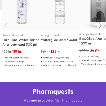
Analglidmedel
Analglidmedel
Analglidmedel
EasyGlide Anal L
Pure Lube Water-Based
Waterglide Anal 300ml
1000 ml
Anal Lubricant 300 ml
349
kr
449
kr
119
kr
129
kr
199
kr
149
kr
Stor förpackning
Vattenbaserat glidmedel
Vattenbaserat glidmedel
Speciellt framtaget fö
Tillverkad i Sverige
Gör anal penetration lättare
Vattenbaserat glidmed
Gör anal penetration lättare
Milt, skonsamt och har lång glideffekt
Pharmquests
Visa mer produkter från Pharmquests