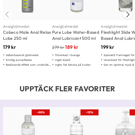
Analglidmedel
Analglidmedel
Analglidmedel
Cobeco Male Anal Relax
Pure Lube Water-Based
Fleshlight Slide 
Lube 250 ml
Anal Lubricant 500 ml
Based Anal Lubri
250ml
179
kr
189
kr
199
kr
279
kr
Vattenbaserat glidmedel
Tillverkad i Sverige
Speciellt framtaget fö
Smidig pumpflaska
Inget kladd
Utvecklad för Fleshlight
Bedövande effekt som underlättar penetrationen
Ingen fet känsla på huden
Ger en optimal mjuk & fuk
UPPTÄCK FLER FAVORITER
-40%
-13%