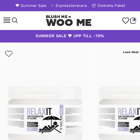
❤️ Summer Sale
✨ Expressleverans
📦 Diskreta Paket
Woo Me
0
Skip
SUMMER SALE ❤️ UPP TILL -70%
to
content
Love Deal