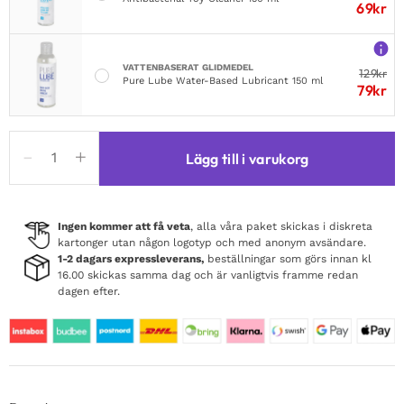
69
kr
VATTENBASERAT GLIDMEDEL
129
kr
Pure Lube Water-Based Lubricant 150 ml
79
kr
Pharmquests
Lägg till i varukorg
Water
Base
Lubricant
Relax
Ingen kommer att få veta
, alla våra paket skickas i diskreta
kartonger utan någon logotyp och med anonym avsändare.
It
1-2 dagars expressleverans,
beställningar som görs innan kl
500
16.00 skickas samma dag och är vanligtvis framme redan
ml
dagen efter.
mängd