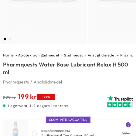
Home
»
Apotek och glidmedel
»
Glidmedel
»
Anal glidmedel
»
Pharmqu
Pharmquests Water Base Lubricant Relax It 500
ml
Pharmquests
/
Analglidmedel
199
kr
Det
Det
299
kr
-33%
ursprungliga
nuvarande
Lagervara, 1-2 dagars leverans
priset
priset
var:
är:
GLÖM INTE LÄGGA TILL
299 kr.
199 kr.
RENGÖRINGSSPRAY
99
kr
Antibacterial Toy Cleaner 150 ml