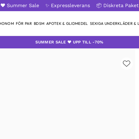
❤️ Summer Sale
✨ Expressleverans
📦 Diskreta Paket
 HONOM
FÖR PAR
BDSM
APOTEK & GLIDMEDEL
SEXIGA UNDERKLÄDER & L
SUMMER SALE ❤️ UPP TILL -70%