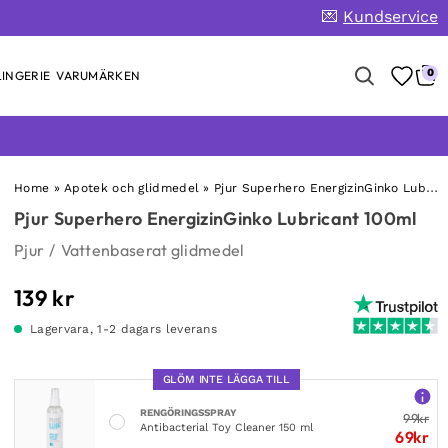
💌
Kundservice
0
INGERIE
VARUMÄRKEN
Home
»
Apotek och glidmedel
»
Pjur Superhero EnergizinGinko Lubricant 100ml
Pjur Superhero EnergizinGinko Lubricant 100ml
Pjur
/
Vattenbaserat glidmedel
139
kr
Lagervara, 1-2 dagars leverans
GLÖM INTE LÄGGA TILL
RENGÖRINGSSPRAY
99
kr
Antibacterial Toy Cleaner 150 ml
69
kr