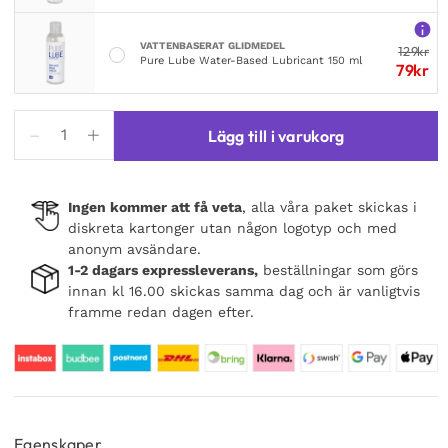
VATTENBASERAT GLIDMEDEL
129
kr
Pure Lube Water-Based Lubricant 150 ml
79
kr
Pjur
Lägg till i varukorg
Superhero
EnergizinGinko
Lubricant
Ingen kommer att få veta
, alla våra paket skickas i
100ml
diskreta kartonger utan någon logotyp och med
mängd
anonym avsändare.
1-2 dagars expressleverans,
beställningar som görs
innan kl 16.00 skickas samma dag och är vanligtvis
framme redan dagen efter.
Egenskaper