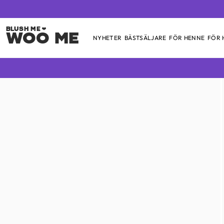
Woo Me
NYHETER
BÄSTSÄLJARE
FÖR HENNE
FÖR
Skip
to
content