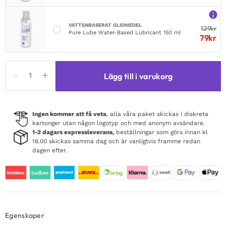
VATTENBASERAT GLIDMEDEL
129
kr
Pure Lube Water-Based Lubricant 150 ml
79
kr
Pure
Lägg till i varukorg
Lube
Water-
Based
Lubricant
Ingen kommer att få veta
, alla våra paket skickas i diskreta
kartonger utan någon logotyp och med anonym avsändare.
300
1-2 dagars expressleverans,
beställningar som görs innan kl
ml
16.00 skickas samma dag och är vanligtvis framme redan
mängd
dagen efter.
Egenskaper