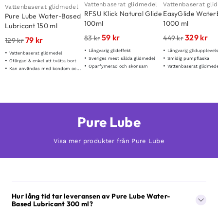
Vattenbaserat glidmedel
Vattenbaserat gli
Vattenbaserat glidmedel
RFSU Klick Natural Glide
EasyGlide Water
Pure Lube Water-Based
100ml
1000 ml
Lubricant 150 ml
59
kr
329
kr
83
kr
449
kr
79
kr
129
kr
Långvarig glideffekt
Långvarig glidupplevel
Vattenbaserat glidmedel
Sveriges mest sålda glidmedel
Smidig pumpflaska
Ofärgad & enkel att tvätta bort
Oparfymerad och skonsam
Vattenbaserat glidmed
Kan användas med kondom och sexleksaker
Pure Lube
Visa mer produkter från Pure Lube
Hur lång tid tar leveransen av Pure Lube Water-
Based Lubricant 300 ml?