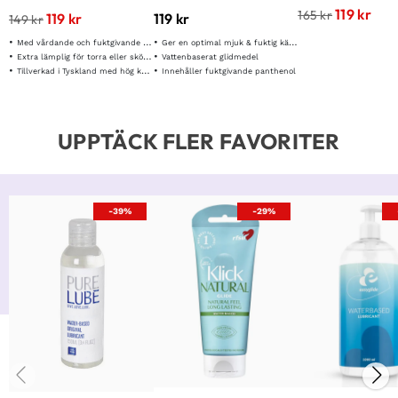
119
kr
165
kr
119
kr
119
kr
149
kr
Med vårdande och fuktgivande Aloe Vera
Ger en optimal mjuk & fuktig känsla
Extra lämplig för torra eller sköra slemhinnor
Vattenbaserat glidmedel
Tillverkad i Tyskland med hög kvalité
Innehåller fuktgivande panthenol
UPPTÄCK FLER FAVORITER
-39%
-29%