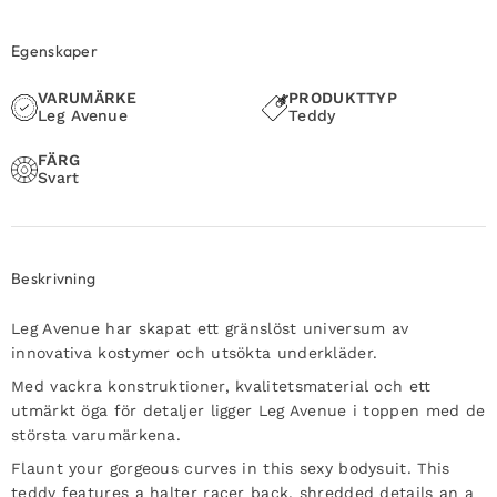
Egenskaper
VARUMÄRKE
PRODUKTTYP
Leg Avenue
Teddy
FÄRG
Svart
Beskrivning
Leg Avenue har skapat ett gränslöst universum av
innovativa kostymer och utsökta underkläder.
Med vackra konstruktioner, kvalitetsmaterial och ett
utmärkt öga för detaljer ligger Leg Avenue i toppen med de
största varumärkena.
Flaunt your gorgeous curves in this sexy bodysuit. This
teddy features a halter racer back, shredded details an a