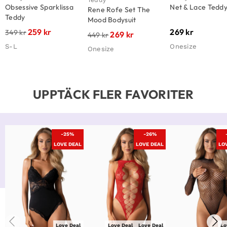
Obsessive Sparklissa
Net & Lace Teddy
Rene Rofe Set The
Teddy
Mood Bodysuit
259
kr
269
kr
349
kr
269
kr
449
kr
S-L
Onesize
Onesize
UPPTÄCK FLER FAVORITER
-25%
-26%
LOVE DEAL
LOVE DEAL
LO
Love Deal
Love Deal
Love Deal
Lo