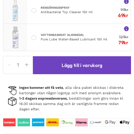
RENGÖRINGSSPRAY
99
kr
Antibacterial Toy Cleaner 150 ml
69
kr
VATTENBASERAT GLIDMEDEL
129
kr
Pure Lube Water-Based Lubricant 150 ml
79
kr
Racer
Lägg till i varukorg
Back
Thong
Bodysuit
Black
Ingen kommer att få veta
, alla våra paket skickas i diskreta
kartonger utan någon logotyp och med anonym avsändare.
mängd
1-2 dagars expressleverans,
beställningar som görs innan kl
16.00 skickas samma dag och är vanligtvis framme redan
dagen efter.