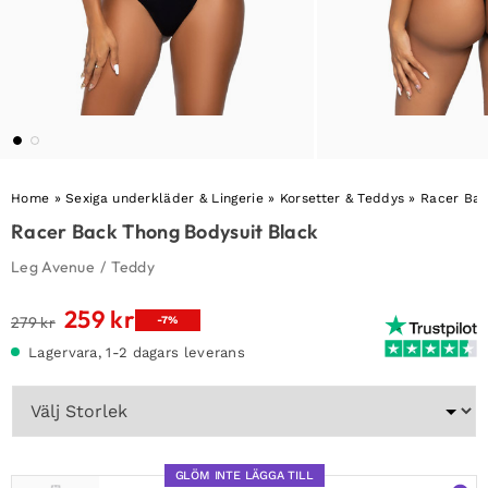
Home
»
Sexiga underkläder & Lingerie
»
Korsetter & Teddys
»
Racer Bac
Racer Back Thong Bodysuit Black
Leg Avenue
/
Teddy
259
kr
Det
Det
279
kr
-7%
ursprungliga
nuvarande
Lagervara, 1-2 dagars leverans
priset
priset
var:
är:
279 kr.
259 kr.
GLÖM INTE LÄGGA TILL