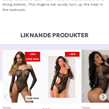
thong bottom. This lingerie set surely turn up the heat in
the bedroom.
LIKNANDE PRODUKTER
-26%
-40%
LOVE DEAL
Love Deal
Teddy
Teddy
Teddy