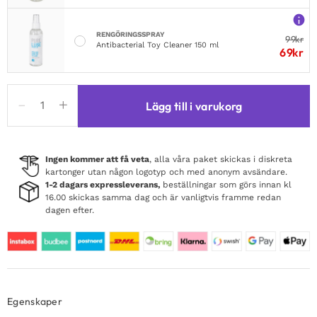
RENGÖRINGSSPRAY
99
kr
Antibacterial Toy Cleaner 150 ml
69
kr
Realov
Lägg till i varukorg
Lydia
I
Smart
Vlinder
Ingen kommer att få veta
, alla våra paket skickas i diskreta
kartonger utan någon logotyp och med anonym avsändare.
Vibe
1-2 dagars expressleverans,
beställningar som görs innan kl
Pink
16.00 skickas samma dag och är vanligtvis framme redan
mängd
dagen efter.
Egenskaper