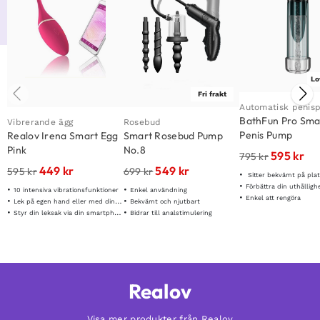
Lo
Fri frakt
Automatisk peni
BathFun Pro Sma
Vibrerande ägg
Rosebud
Penis Pump
Realov Irena Smart Egg
Smart Rosebud Pump
Pink
No.8
595
kr
795
kr
449
kr
549
kr
595
kr
699
kr
Sitter bekvämt på pla
Förbättra din uthållighet &
10 intensiva vibrationsfunktioner
Enkel användning
Enkel att rengöra
Lek på egen hand eller med din partner
Bekvämt och njutbart
Styr din leksak via din smartphone
Bidrar till analstimulering
Realov
Visa mer produkter från Realov