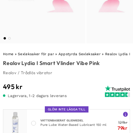
Home
»
Sexleksaker för par
»
Appstyrda Sexleksaker
»
Realov Lydia I 
Realov Lydia I Smart Vlinder Vibe Pink
Realov
/
Trådlös vibrator
495
kr
Lagervara, 1-2 dagars leverans
GLÖM INTE LÄGGA TILL
VATTENBASERAT GLIDMEDEL
129
kr
Pure Lube Water-Based Lubricant 150 ml
79
kr