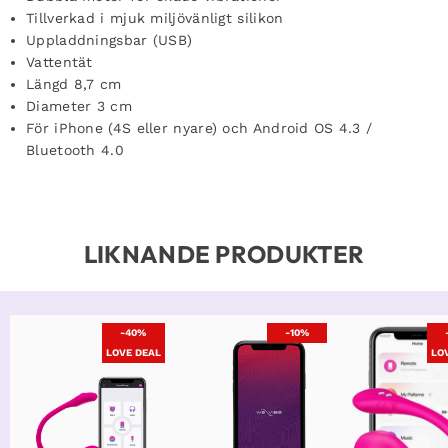
Tillverkad i mjuk miljövänligt silikon
Uppladdningsbar (USB)
Vattentät
Längd 8,7 cm
Diameter 3 cm
För iPhone (4S eller nyare) och Android OS 4.3 /
Bluetooth 4.0
LIKNANDE PRODUKTER
-40%
-10%
LOVE DEAL
LO