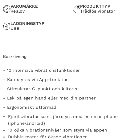
VARUMÄRKE
PRODUKTTYP
Realov
Trådlös vibrator
LADDNINGSTYP
USB
Beskrivning
- 10 intensiva vibrationsfunktioner
- Kan styras via App-funktion
- Stimulerar G-punkt och klitoris
- Lek på egen hand eller med din partner
- Ergonomiskt utformad
Fjärilsvibrator som fjärrstyrs med en smartphone
(iphone/android)
10 olika vibrationsnivåer som styrs via appen
Dubbla motor för ökade vibrationer