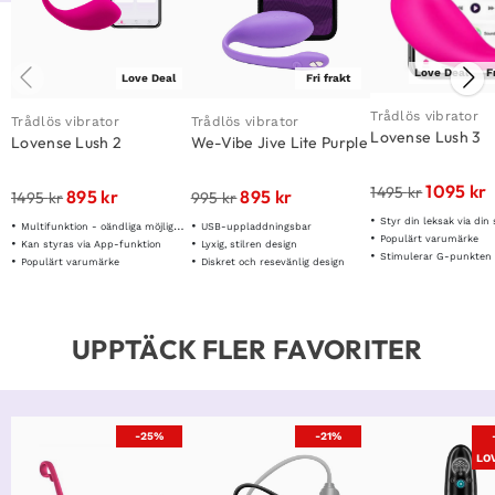
Love Deal
F
Love Deal
Fri frakt
Trådlös vibrator
Trådlös vibrator
Trådlös vibrator
Lovense Lush 3
Lovense Lush 2
We-Vibe Jive Lite Purple
1095
kr
1495
kr
895
kr
895
kr
1495
kr
995
kr
Styr din leksak via din s
Multifunktion - oändliga möjligheter
USB-uppladdningsbar
Populärt varumärke
Kan styras via App-funktion
Lyxig, stilren design
Stimulerar G-punkten
Populärt varumärke
Diskret och resevänlig design
UPPTÄCK FLER FAVORITER
-25%
-21%
LO