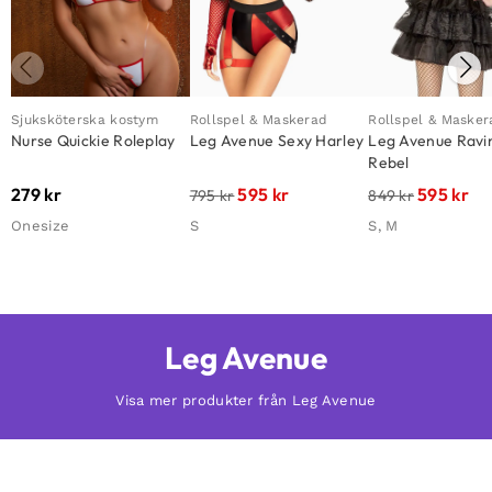
Sjuksköterska kostym
Rollspel & Maskerad
Rollspel & Masker
Nurse Quickie Roleplay
Leg Avenue Sexy Harley
Leg Avenue Ravi
Rebel
279
kr
595
kr
595
kr
795
kr
849
kr
Onesize
S
S, M
Leg Avenue
Visa mer produkter från Leg Avenue