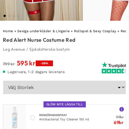
Home
»
Sexiga underkläder & Lingerie
»
Rollspel & Sexy Cosplay
»
Red 
Red Alert Nurse Costume Red
Leg Avenue
/
Sjuksköterska kostym
595
kr
Det
Det
799
kr
-26%
ursprungliga
nuvarande
Lagervara, 1-2 dagars leverans
priset
priset
var:
är:
799 kr.
595 kr.
GLÖM INTE LÄGGA TILL
RENGÖRINGSSPRAY
99
kr
Antibacterial Toy Cleaner 150 ml
69
kr