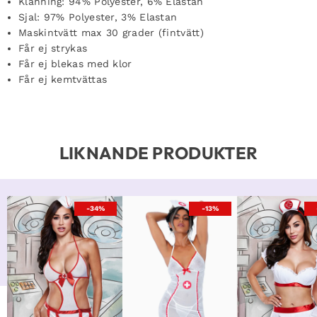
Klänning: 94% Polyester, 6% Elastan
Sjal: 97% Polyester, 3% Elastan
Maskintvätt max 30 grader (fintvätt)
Får ej strykas
Får ej blekas med klor
Får ej kemtvättas
LIKNANDE PRODUKTER
-34%
-13%