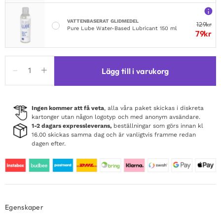
VATTENBASERAT GLIDMEDEL
129
kr
Pure Lube Water-Based Lubricant 150 ml
79
kr
Red
Lägg till i varukorg
Alert
Nurse
Costume
Red
Ingen kommer att få veta
, alla våra paket skickas i diskreta
kartonger utan någon logotyp och med anonym avsändare.
mängd
1-2 dagars expressleverans,
beställningar som görs innan kl
16.00 skickas samma dag och är vanligtvis framme redan
dagen efter.
Egenskaper