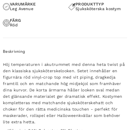
VARUMÄRKE
PRODUKTTYP
Leg Avenue
Sjuksköterska kostym
FÄRG
Röd
Beskrivning
Höj temperaturen i akutrummet med denna heta twist på
den klassiska sjuksköterskelooken. Setet innehåller en
figurnära röd vinyl-crop top med vit piping, dragkedja
framtill och en matchande hög midjekjol som framhäver
dina kurvor. De korta ärmarna håller looken sval medan
det glänsande materialet ger dramatisk effekt. Kostymen
kompletteras med matchande sjuksköterskehatt och
choker för den rätta medicinska touchen - perfekt för
maskerader, rollspel eller Halloweenkvällar som behöver
lite extra hetta.