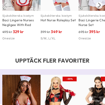
Sjuksköterska kostym
Sjuksköterska kostym
Sjuksköterska ko
Baci Lingerie Nurses
Hot Nurse Roleplay Set
Baci Lingerie Ch
Negligee With Red
Nurse Set
Details And Hat
329
kr
349
kr
395
kr
495
kr
399
kr
695
kr
Onesize
S/M, L/XL
Onesize
UPPTÄCK FLER FAVORITER
-25%