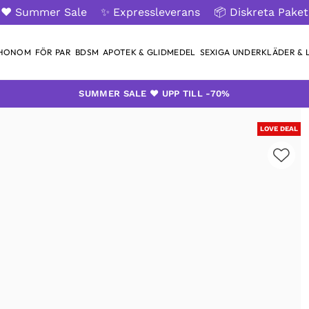
❤️ Summer Sale
✨ Expressleverans
📦 Diskreta Paket
 HONOM
FÖR PAR
BDSM
APOTEK & GLIDMEDEL
SEXIGA UNDERKLÄDER & L
SUMMER SALE ❤️ UPP TILL -70%
LOVE DEAL