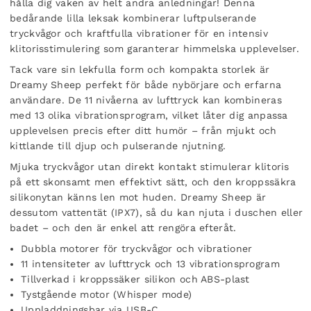
hålla dig vaken av helt andra anledningar! Denna
bedårande lilla leksak kombinerar luftpulserande
tryckvågor och kraftfulla vibrationer för en intensiv
klitorisstimulering som garanterar himmelska upplevelser.
Tack vare sin lekfulla form och kompakta storlek är
Dreamy Sheep perfekt för både nybörjare och erfarna
användare. De 11 nivåerna av lufttryck kan kombineras
med 13 olika vibrationsprogram, vilket låter dig anpassa
upplevelsen precis efter ditt humör – från mjukt och
kittlande till djup och pulserande njutning.
Mjuka tryckvågor utan direkt kontakt stimulerar klitoris
på ett skonsamt men effektivt sätt, och den kroppssäkra
silikonytan känns len mot huden. Dreamy Sheep är
dessutom vattentät (IPX7), så du kan njuta i duschen eller
badet – och den är enkel att rengöra efteråt.
Dubbla motorer för tryckvågor och vibrationer
11 intensiteter av lufttryck och 13 vibrationsprogram
Tillverkad i kroppssäker silikon och ABS-plast
Tystgående motor (Whisper mode)
Uppladdningsbar via USB-C