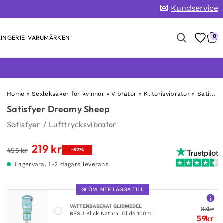
💌
Kundservice
0
INGERIE
VARUMÄRKEN
Home
»
Sexleksaker för kvinnor
»
Vibrator
»
Klitorisvibrator
»
Satisfyer Dreamy Sheep
Satisfyer Dreamy Sheep
Satisfyer
/
Lufttrycksvibrator
219
kr
Det
Det
455
kr
-52%
ursprungliga
nuvarande
Lagervara, 1-2 dagars leverans
priset
priset
var:
är:
GLÖM INTE LÄGGA TILL
455 kr.
219 kr.
VATTENBASERAT GLIDMEDEL
83
kr
RFSU Klick Natural Glide 100ml
59
kr