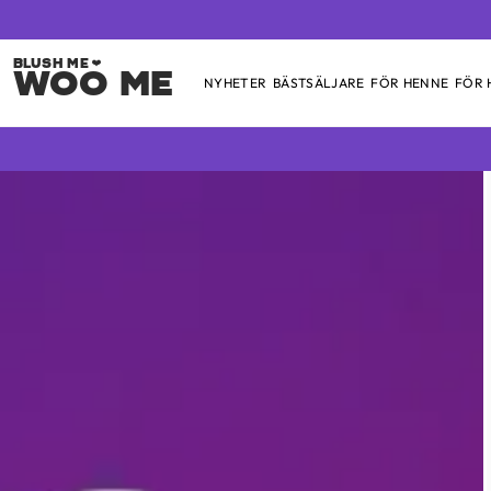
Woo Me
NYHETER
BÄSTSÄLJARE
FÖR HENNE
FÖR
Skip
to
content