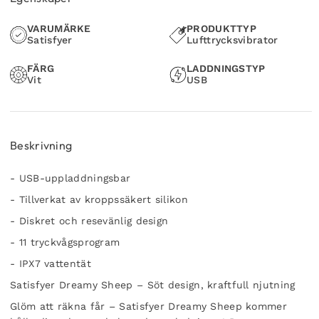
VARUMÄRKE
PRODUKTTYP
Satisfyer
Lufttrycksvibrator
FÄRG
LADDNINGSTYP
Vit
USB
Beskrivning
- USB-uppladdningsbar
- Tillverkat av kroppssäkert silikon
- Diskret och resevänlig design
- 11 tryckvågsprogram
- IPX7 vattentät
Satisfyer Dreamy Sheep – Söt design, kraftfull njutning
Glöm att räkna får – Satisfyer Dreamy Sheep kommer