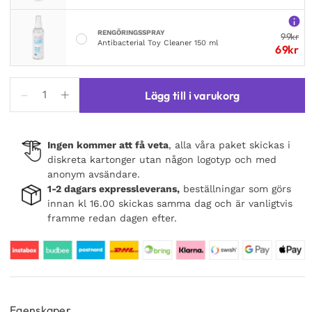
RENGÖRINGSSPRAY
99
kr
Antibacterial Toy Cleaner 150 ml
69
kr
Satisfyer
Lägg till i varukorg
Dreamy
Sheep
mängd
Ingen kommer att få veta
, alla våra paket skickas i
diskreta kartonger utan någon logotyp och med
anonym avsändare.
1-2 dagars expressleverans,
beställningar som görs
innan kl 16.00 skickas samma dag och är vanligtvis
framme redan dagen efter.
Egenskaper