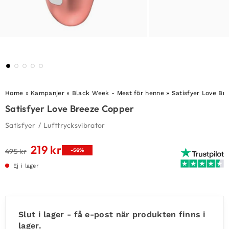
Home
»
Kampanjer
»
Black Week - Mest för henne
»
Satisfyer Love Br
Satisfyer Love Breeze Copper
Satisfyer
/
Lufttrycksvibrator
219
kr
Det
Det
495
kr
-56%
ursprungliga
nuvarande
Ej i lager
priset
priset
var:
är:
495 kr.
219 kr.
Slut i lager - få e-post när produkten finns i
lager.