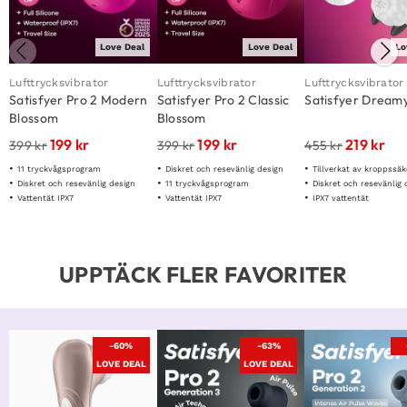
Love Deal
Love Deal
Lo
Lufttrycksvibrator
Lufttrycksvibrator
Lufttrycksvibrator
Satisfyer Pro 2 Modern
Satisfyer Pro 2 Classic
Satisfyer Dream
Blossom
Blossom
199
kr
199
kr
219
kr
399
kr
399
kr
455
kr
11 tryckvågsprogram
Diskret och resevänlig design
Tillverkat av kroppssäk
Diskret och resevänlig design
11 tryckvågsprogram
Diskret och resevänlig 
Vattentät IPX7
Vattentät IPX7
IPX7 vattentät
UPPTÄCK FLER FAVORITER
-60%
-63%
LOVE DEAL
LOVE DEAL