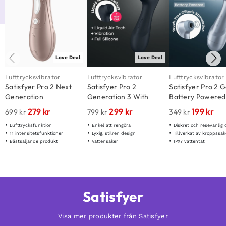
Love Deal
Love Deal
Lufttrycksvibrator
Lufttrycksvibrator
Lufttrycksvibrator
Satisfyer Pro 2 Next
Satisfyer Pro 2
Satisfyer Pro 2 
Generation
Generation 3 With
Battery Powered
Liquid Air Black
279
kr
299
kr
199
kr
699
kr
799
kr
349
kr
Lufttrycksfunktion
Enkel att rengöra
Diskret och resevänlig 
11 intensitetsfunktioner
Lyxig, stilren design
Tillverkat av kroppssäk
Bästsäljande produkt
Vattensäker
IPX7 vattentät
Satisfyer
Visa mer produkter från Satisfyer