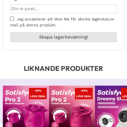
Jag accepterar att Woo Me får skicka lagerstatus-
mail på denna produkt.
LIKNANDE PRODUKTER
-50%
-50%
LOVE DEAL
LOVE DEAL
LO