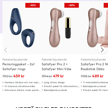
-42%
-60%
Paketerbjudande
Paketerbjudande
Paketerbjudande
Penisringpaket – 2st
Satisfyer Pro 2 +
Satisfyer Pro 2 
Satisfyer rings
Satisfyer Mini Vibe
Realistisk Dildo
459
kr
479
kr
489
kr
790
kr
1194
kr
1198
kr
Starkare, hårdare och mer explosiva erektioner
Lyxig, stilren design
11 intensitetsfunktione
10 intensiva vibrationsnivåer
Prisvärt paket för klitorisstimulans
Bästsäljande produkt
Stimulerar klitoris under penetration
Bästsäljande produkt
Prisvärt paket för hen