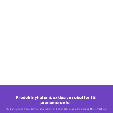
Produktnyheter & exklusiva rabatter för
prenumeranter.
Du kan avregistrera dig när som helst. Vi behandlar dina personuppgifter enligt vår