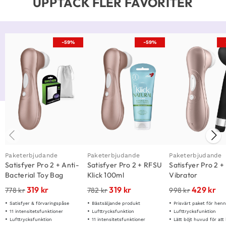
UPPTÄCK FLER FAVORITER
-59%
-59%
Paketerbjudande
Paketerbjudande
Paketerbjudande
Satisfyer Pro 2 + Anti-
Satisfyer Pro 2 + RFSU
Satisfyer Pro 2 
Bacterial Toy Bag
Klick 100ml
Vibrator
319
kr
319
kr
429
kr
778
kr
782
kr
998
kr
Satisfyer & förvaringspåse
Bästsäljande produkt
Prisvärt paket för hen
11 intensitetsfunktioner
Lufttrycksfunktion
Lufttrycksfunktion
Lufttrycksfunktion
11 intensitetsfunktioner
Lätt böjt huvud för att komma åt de rä