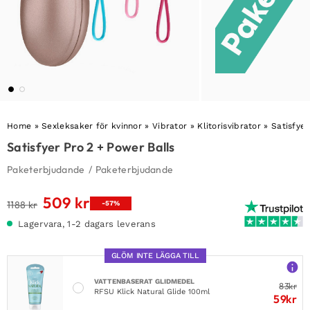
Home
»
Sexleksaker för kvinnor
»
Vibrator
»
Klitorisvibrator
»
Satisfyer
Satisfyer Pro 2 + Power Balls
Paketerbjudande
/
Paketerbjudande
509
kr
Det
Det
1188
kr
-57%
ursprungliga
nuvarande
Lagervara, 1-2 dagars leverans
priset
priset
var:
är:
GLÖM INTE LÄGGA TILL
1188 kr.
509 kr.
VATTENBASERAT GLIDMEDEL
83
kr
RFSU Klick Natural Glide 100ml
59
kr