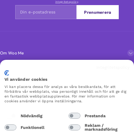
integritetspolicy
.
Prenumerera
Om Woo Me
Integritetspolicy
Kundservice
Vi använder cookies
Vi kan placera dessa för analys av våra besökardata, för att
Favoriter
förbättra vår webbplats, visa personligt innehåll och för att ge dig
en fantastisk webbplatsupplevelse. För mer information om
cookies använder vi öppna inställningarna.
WOO ME
Nödvändig
Prestanda
×
×
Reklam /
Funktionell
marknadsföring
Sweden