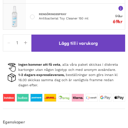
RENGÖRINGSSPRAY
99
kr
Antibacterial Toy Cleaner 150 ml
69
kr
Satisfyer
Lägg till i varukorg
Pro
2
+
Power
Ingen kommer att få veta
, alla våra paket skickas i diskreta
kartonger utan någon logotyp och med anonym avsändare.
Balls
1-2 dagars expressleverans,
beställningar som görs innan kl
mängd
16.00 skickas samma dag och är vanligtvis framme redan
dagen efter.
Egenskaper