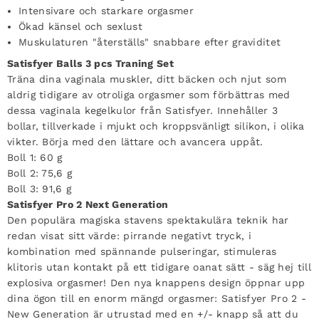
Intensivare och starkare orgasmer
Ökad känsel och sexlust
Muskulaturen "återställs" snabbare efter graviditet
Satisfyer Balls 3 pcs Traning Set
Träna dina vaginala muskler, ditt bäcken och njut som
aldrig tidigare av otroliga orgasmer som förbättras med
dessa vaginala kegelkulor från Satisfyer. Innehåller 3
bollar, tillverkade i mjukt och kroppsvänligt silikon, i olika
vikter. Börja med den lättare och avancera uppåt.
Boll 1: 60 g
Boll 2: 75,6 g
Boll 3: 91,6 g
Satisfyer Pro 2 Next Generation
Den populära magiska stavens spektakulära teknik har
redan visat sitt värde: pirrande negativt tryck, i
kombination med spännande pulseringar, stimuleras
klitoris utan kontakt på ett tidigare oanat sätt - säg hej till
explosiva orgasmer! Den nya knappens design öppnar upp
dina ögon till en enorm mängd orgasmer: Satisfyer Pro 2 -
New Generation är utrustad med en +/- knapp så att du