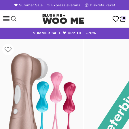
❤️ Summer Sale
✨ Expressleverans
📦 Diskreta Paket
Woo Me
0
Skip
SUMMER SALE ❤️ UPP TILL -70%
to
content