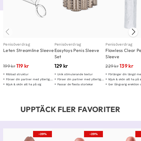
Penisöverdrag
Penisöverdrag
Penisöverdrag
Leten Streamline Sleeve
Easytoys Penis Sleeve
Flawless Clear P
Set
Sleeve
119
kr
129
kr
139
kr
199
kr
229
kr
Ribbad struktur
Unik stimulerande textur
Förlänger din längd me
Förser din partner med ytterligare stimulans
Förser din partner med ytterligare stimulans
Mjuk & skön att ha på s
Mjuk & skön att ha på sig
Passar de flesta storlekar
Ger långvarig erektion och
UPPTÄCK FLER FAVORITER
-29%
-29%