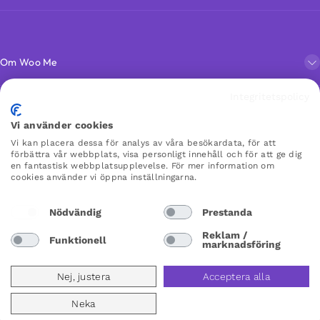
Om Woo Me
Integritetspolicy
Kundservice
Vi använder cookies
Vi kan placera dessa för analys av våra besökardata, för att
Favoriter
förbättra vår webbplats, visa personligt innehåll och för att ge dig
en fantastisk webbplatsupplevelse. För mer information om
cookies använder vi öppna inställningarna.
WOO ME
Nödvändig
Prestanda
×
×
Reklam /
Funktionell
marknadsföring
Sweden
Nej, justera
Acceptera alla
Neka