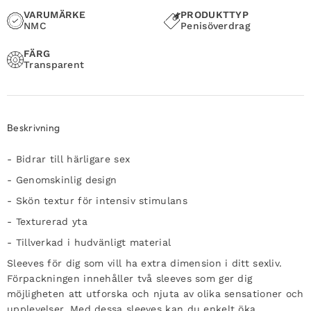
VARUMÄRKE
PRODUKTTYP
NMC
Penisöverdrag
FÄRG
Transparent
Beskrivning
- Bidrar till härligare sex
- Genomskinlig design
- Skön textur för intensiv stimulans
- Texturerad yta
- Tillverkad i hudvänligt material
Sleeves för dig som vill ha extra dimension i ditt sexliv.
Förpackningen innehåller två sleeves som ger dig
möjligheten att utforska och njuta av olika sensationer och
upplevelser. Med dessa sleeves kan du enkelt öka