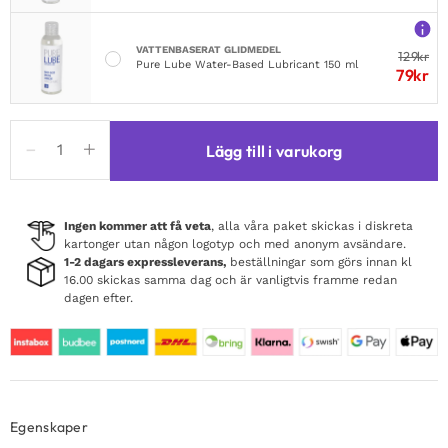
VATTENBASERAT GLIDMEDEL
129
kr
Pure Lube Water-Based Lubricant 150 ml
79
kr
Stretchy
Lägg till i varukorg
Touch
Seductive
Tickler
Sleeve
Ingen kommer att få veta
, alla våra paket skickas i diskreta
kartonger utan någon logotyp och med anonym avsändare.
mängd
1-2 dagars expressleverans,
beställningar som görs innan kl
16.00 skickas samma dag och är vanligtvis framme redan
dagen efter.
Egenskaper