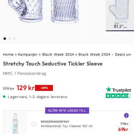
Home
»
Kampanjer
»
Black Week 2024
»
Black Week 2024 - Deals unde
Stretchy Touch Seductive Tickler Sleeve
NMC
/
Penisöverdrag
129
kr
Det
Det
179
kr
-28%
ursprungliga
nuvarande
Lagervara, 1-2 dagars leverans
priset
priset
var:
är:
GLÖM INTE LÄGGA TILL
179 kr.
129 kr.
RENGÖRINGSSPRAY
99
kr
Antibacterial Toy Cleaner 150 ml
69
kr