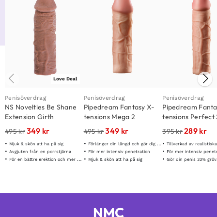
Love Deal
Penisöverdrag
Penisöverdrag
Penisöverdrag
NS Novelties Be Shane
Pipedream Fantasy X-
Pipedream Fanta
Extension Girth
tensions Mega 2
tensions Perfect
Enhancer
Extension
Extension
349
kr
349
kr
289
kr
495
kr
495
kr
395
kr
Mjuk & skön att ha på sig
Förlänger din längd och gör dig 66% grövre
Tillverkad av realistiska "Fa
Avgjuten från en porrstjärna
För mer intensiv penetration
För mer intensiv penet
För en bättre erektion och mer volym
Mjuk & skön att ha på sig
Gör din penis 33% gröv
NMC