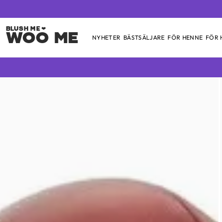
Woo Me
NYHETER
BÄSTSÄLJARE
FÖR HENNE
FÖR
Skip
to
content