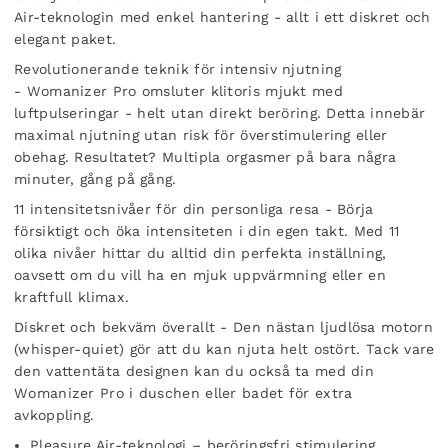
Air-teknologin med enkel hantering - allt i ett diskret och
elegant paket.
Revolutionerande teknik för intensiv njutning
-
Womanizer Pro omsluter klitoris mjukt med
luftpulseringar - helt utan direkt beröring. Detta innebär
maximal njutning utan risk för överstimulering eller
obehag. Resultatet? Multipla orgasmer på bara några
minuter, gång på gång.
11 intensitetsnivåer för din personliga resa -
Börja
försiktigt och öka intensiteten i din egen takt. Med 11
olika nivåer hittar du alltid din perfekta inställning,
oavsett om du vill ha en mjuk uppvärmning eller en
kraftfull klimax.
Diskret och bekväm överallt -
Den nästan ljudlösa motorn
(whisper-quiet) gör att du kan njuta helt ostört. Tack vare
den vattentäta designen kan du också ta med din
Womanizer Pro i duschen eller badet för extra
avkoppling.
Pleasure Air-teknologi – beröringsfri stimulering