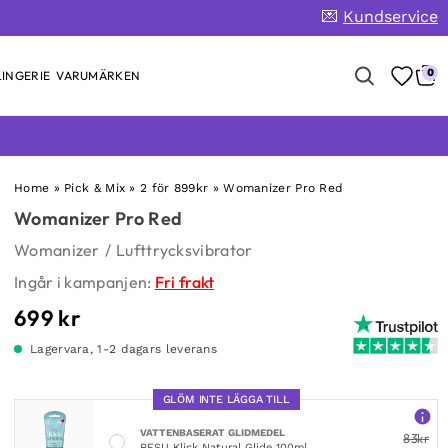
💌
Kundservice
0
INGERIE
VARUMÄRKEN
Home
»
Pick & Mix
»
2 för 899kr
»
Womanizer Pro Red
Womanizer Pro Red
Womanizer
/
Lufttrycksvibrator
Ingår i kampanjen:
Fri frakt
699
kr
Lagervara, 1-2 dagars leverans
GLÖM INTE LÄGGA TILL
VATTENBASERAT GLIDMEDEL
83
kr
RFSU Klick Natural Glide 100ml