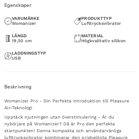
Egenskaper
VARUMÄRKE
PRODUKTTYP
Womanizer
Lufttrycksvibrator
LÄNGD
MATERIAL
19,50 cm
Högkvalitativ silikon
LADDNINGSTYP
USB
Beskrivning
Womanizer Pro - Din Perfekta Introduktion till Pleasure
Air-Teknologi
Upptäck njutningen utan överstimulering -
Är du
nybörjare på Womanizer? Då är Pro den perfekta
startpunkten! Denna kompakta och användarvänliga
lufttrycksvibrator kombinerar den prisbelönta Pleasure