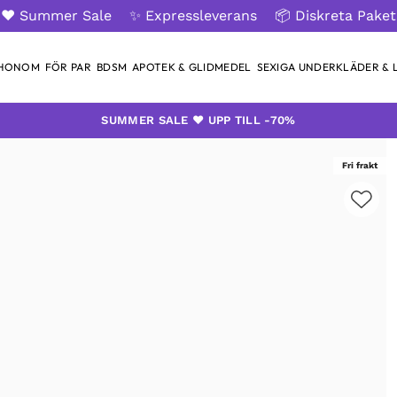
❤️ Summer Sale
✨ Expressleverans
📦 Diskreta Paket
 HONOM
FÖR PAR
BDSM
APOTEK & GLIDMEDEL
SEXIGA UNDERKLÄDER & L
SUMMER SALE ❤️ UPP TILL -70%
Fri frakt