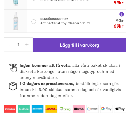
59
kr
RENGÖRINGSSPRAY
99
kr
Antibacterial Toy Cleaner 150 ml
69
kr
Womanizer
Lägg till i varukorg
Pro
Red
mängd
Ingen kommer att få veta
, alla våra paket skickas i
diskreta kartonger utan någon logotyp och med
anonym avsändare.
1-2 dagars expressleverans,
beställningar som görs
innan kl 16.00 skickas samma dag och är vanligtvis
framme redan dagen efter.