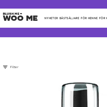
Woo Me
NYHETER
BÄSTSÄLJARE
FÖR HENNE
FÖR
Skip
to
content
Filter