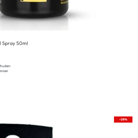
l Spray 50ml
 huden
enser
-29%