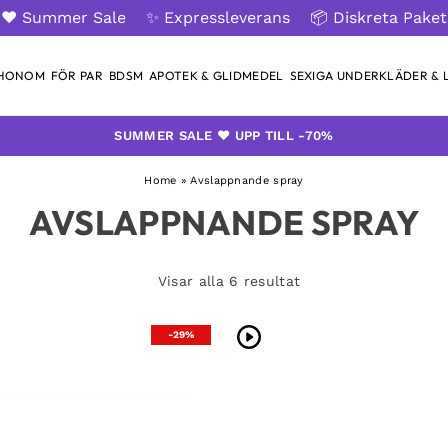
❤️ Summer Sale
✨ Expressleverans
📦 Diskreta Paket
 HONOM
FÖR PAR
BDSM
APOTEK & GLIDMEDEL
SEXIGA UNDERKLÄDER & L
SUMMER SALE ❤️ UPP TILL -70%
Home
»
Avslappnande spray
AVSLAPPNANDE SPRAY
Visar alla 6 resultat
-29%