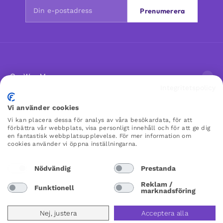
Prenumerera
Om Woo Me
Integritetspolicy
Kundservice
Vi använder cookies
Vi kan placera dessa för analys av våra besökardata, för att
förbättra vår webbplats, visa personligt innehåll och för att ge dig
Favoriter
en fantastisk webbplatsupplevelse. För mer information om
cookies använder vi öppna inställningarna.
WOO ME
Nödvändig
Prestanda
×
×
Reklam /
Funktionell
marknadsföring
Sweden
Nej, justera
Acceptera alla