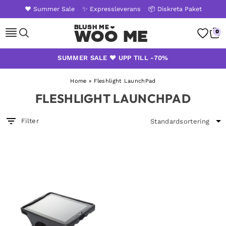
❤️ Summer Sale
✨ Expressleverans
📦 Diskreta Paket
Woo Me
0
Skip
SUMMER SALE ❤️ UPP TILL -70%
to
content
Home
»
Fleshlight LaunchPad
FLESHLIGHT LAUNCHPAD
Filter