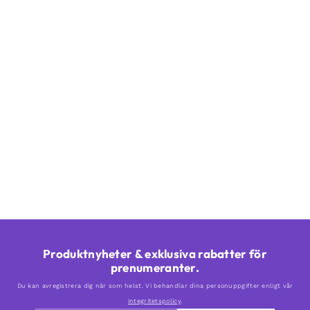
Produktnyheter & exklusiva rabatter för
prenumeranter.
Du kan avregistrera dig när som helst. Vi behandlar dina personuppgifter enligt vår
integritetspolicy
.